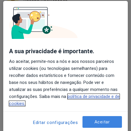
A Baldaque Faria
Avaliação dos usuários: 4,6 na Play Store e 4,2 na
Endocrinologista
Apple
Porto
A Nunes Diogo
A sua privacidade é importante.
Ao aceitar, permite-nos a nós e aos nossos parceiros
Cardiologista
Lisboa
utilizar cookies (ou tecnologias semelhantes) para
recolher dados estatísticos e fornecer conteúdo com
base nos seus hábitos de navegação. Pode ver e
A Nunes Diogo
atualizar as suas preferências a qualquer momento nas
configurações. Saiba mais na
política de privacidade e de
Cardiologista
cookies.
Alhandra
Aceitar
Editar configurações
Abílio A Ferreira Gomes