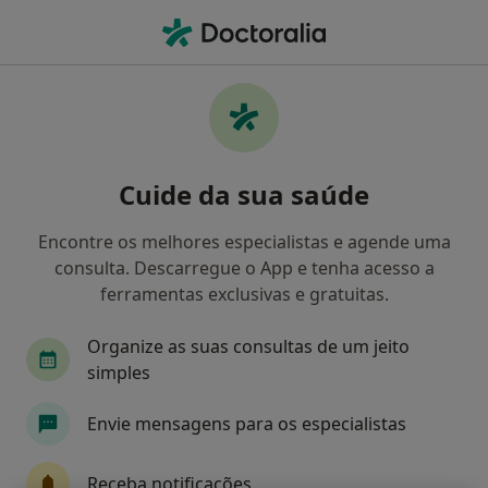
Men
O que procura?
Homepage
Doenças
Hipertensão Maligna
Hipertensão maligna -
Cuide da sua saúde
Informação, especialistas,
perguntas frequentes
Encontre os melhores especialistas e agende uma
consulta. Descarregue o App e tenha acesso a
ferramentas exclusivas e gratuitas.
Organize as suas consultas de um jeito
Informação
simples
Envie mensagens para os especialistas
Especialistas - hipertensão maligna
Receba notificações