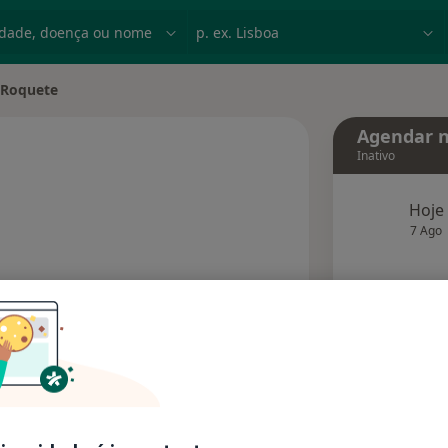
dade, doença ou nome
p. ex. Lisboa
 Roquete
idade
Agendar n
Inativo
bre as especializações
Hoje
7 Ago
agend
Solicite um atendimento
Consultórios
Opiniões (1)