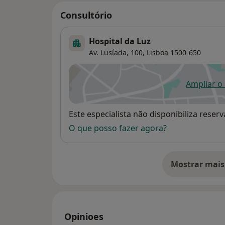
Consultório
Hospital da Luz
Av. Lusíada, 100,
Lisboa
1500-650
Ampliar o
ab
Disponibilidade
Este especialista não disponibiliza rese
O que posso fazer agora?
Mostrar mais
so
Opinioes