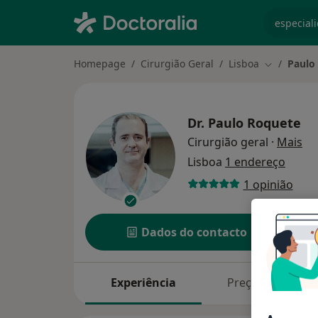
especiali
Homepage
Cirurgião Geral
Lisboa
Paulo
Mudar de c
Dr.
Paulo Roquete
so
Cirurgião geral
·
Mais
Lisboa
1 endereço
1 opinião
Dados do contacto
Experiência
Preços