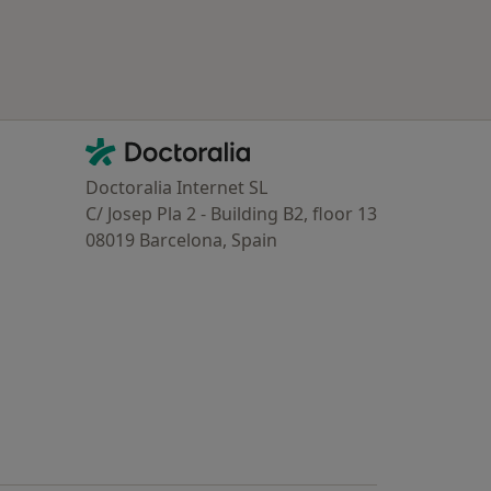
Mais na categoria: Planos de saúde mais populares
Contacto
Doctoralia - Homepage
Doctoralia Internet SL
C/ Josep Pla 2 - Building B2, floor 13
08019 Barcelona, Spain