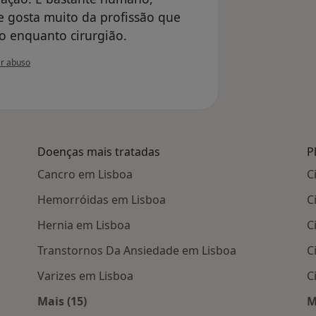
 gosta muito da profissão que
so enquanto cirurgião.
o do utilizador Mónica Da Cunha
r abuso
Doenças mais tratadas
P
Cancro em Lisboa
C
Hemorróidas em Lisboa
C
Hernia em Lisboa
C
Transtornos Da Ansiedade em Lisboa
C
Varizes em Lisboa
C
Mais (15)
M