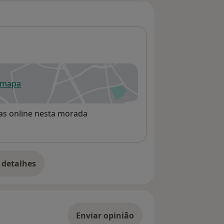
 mapa
re num novo separador
rvas online nesta morada
 detalhes
bre o endereço
Enviar opinião