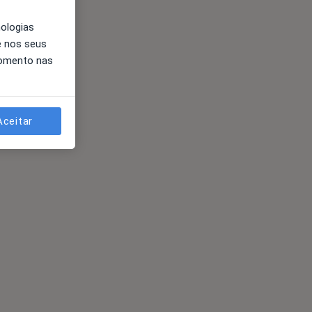
nologias
e nos seus
momento nas
Aceitar