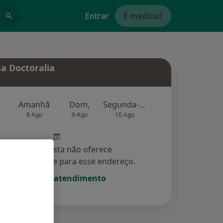
Entrar
É médico?
a Doctoralia
Amanhã
Dom,
Segunda-feira
Ter,
Qu
8 Ago
9 Ago
10 Ago
11 Ago
12 Ag
Esse especialista não oferece
amento online para esse endereço.
Solicite um atendimento