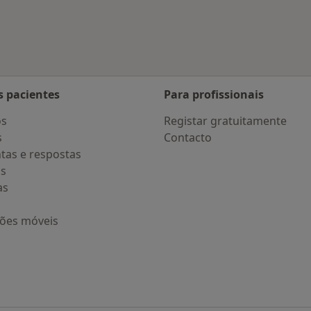
 Lisboa
Mais na categoria: Doenças mais tratadas
s pacientes
Para profissionais
os
Registar gratuitamente
s
Contacto
tas e respostas
os
as
ções móveis