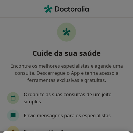
Men
O que procura?
Homepage
Doenças
Flutter Atrial
Flutter atrial - Informação,
Cuide da sua saúde
especialistas, perguntas
frequentes
Encontre os melhores especialistas e agende uma
consulta. Descarregue o App e tenha acesso a
ferramentas exclusivas e gratuitas.
Organize as suas consultas de um jeito
Informação
simples
Envie mensagens para os especialistas
Especialistas - flutter atrial
Receba notificações