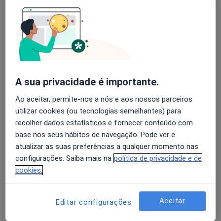
Luis Moura
Avaliação dos usuários: 4,6 na Play Store e 4,2 na
Cardiologista
Apple
Porto
A sua privacidade é importante.
A Nunes Diogo
Ao aceitar, permite-nos a nós e aos nossos parceiros
Cardiologista
utilizar cookies (ou tecnologias semelhantes) para
Lisboa
recolher dados estatísticos e fornecer conteúdo com
base nos seus hábitos de navegação. Pode ver e
atualizar as suas preferências a qualquer momento nas
A Nunes Diogo
configurações. Saiba mais na
política de privacidade e de
Cardiologista
cookies.
Alhandra
Aceitar
Editar configurações
Abílio A Ferreira Gomes