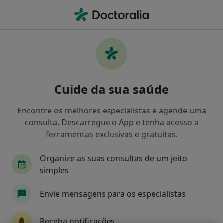
Men
O que procura?
Homepage
Doenças
Sindactilia
Sindactilia - Informação,
Cuide da sua saúde
especialistas, perguntas
frequentes
Encontre os melhores especialistas e agende uma
consulta. Descarregue o App e tenha acesso a
ferramentas exclusivas e gratuitas.
Organize as suas consultas de um jeito
Informação
simples
Envie mensagens para os especialistas
Especialistas - sindactilia
Receba notificações