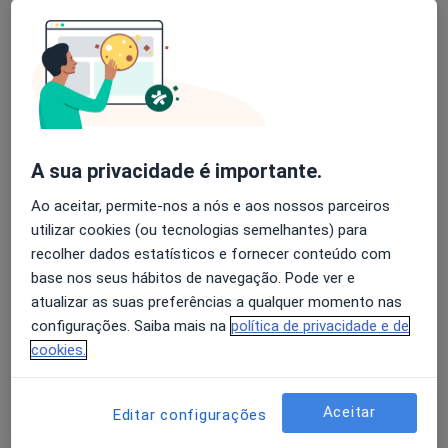
Carlos Noronha
Avaliação dos usuários: 4,6 na Play Store e 4,2 na
Cirurgião plástico
Apple
Lisboa
A sua privacidade é importante.
Elisabete Nunes
Ao aceitar, permite-nos a nós e aos nossos parceiros
Podologista
utilizar cookies (ou tecnologias semelhantes) para
Faro
recolher dados estatísticos e fornecer conteúdo com
base nos seus hábitos de navegação. Pode ver e
Cláudia Pimenta
atualizar as suas preferências a qualquer momento nas
configurações. Saiba mais na
política de privacidade e de
Podologista
cookies.
Vila Das Aves
Aceitar
Editar configurações
Filipa Machado