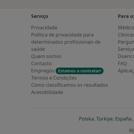
Serviço
Para o
Privacidade
Médic
Política de privacidade para
Clínica
determinados profissionais de
Pergun
saúde
Serviç
Quem somos
Doenc
Contacto
FAQ
Empregos
Aplica
Estamos a contratar!
Termos e Condições
Como classificamos os resultados
Acessibilidade
abre num novo s
abre num
a
Polska
,
Türkiye
,
España
,
RE