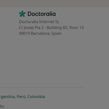
Contacto
Doctoralia - Homepage
Doctoralia Internet SL
C/ Josep Pla 2 - Building B2, floor 13
08019 Barcelona, Spain
dor
 separador
 novo separador
re num novo separador
abre num novo separador
abre num novo separador
abre num novo separador
rgentina
,
Perú
,
Colombia
ARs