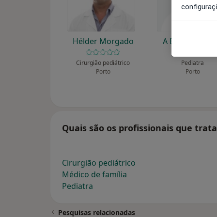
configuraç
Hélder Morgado
A Bianchi Agui
Cirurgião pediátrico
Pediatra
Porto
Porto
Quais são os profissionais que tra
Cirurgião pediátrico
Médico de família
Pediatra
Pesquisas relacionadas