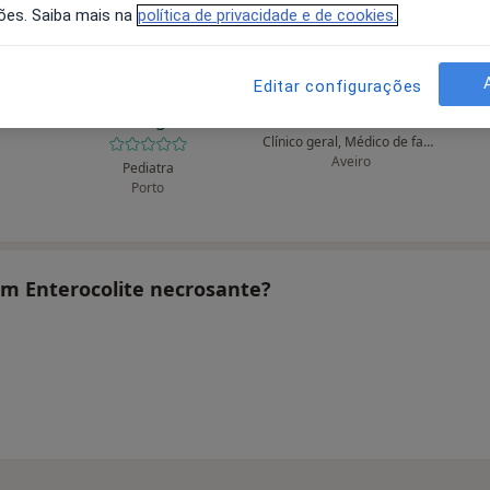
ões. Saiba mais na
política de privacidade e de cookies.
Editar configurações
ar
A José Ribeiro
Abel Rito
Ab
Domingues
Clínico geral, Médico de família
Aveiro
Pediatra
Porto
tam Enterocolite necrosante?