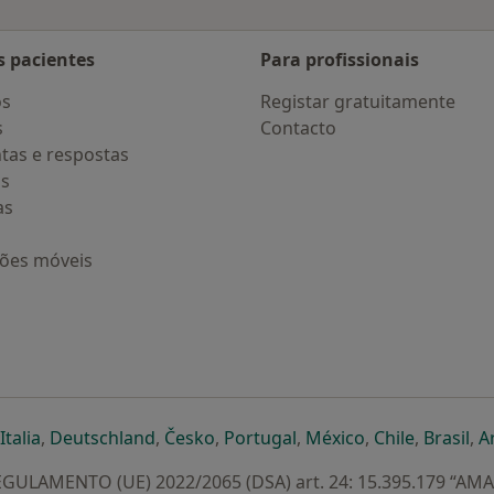
s pacientes
Para profissionais
os
Registar gratuitamente
s
Contacto
tas e respostas
os
as
ções móveis
eparador
 novo separador
bre num novo separador
abre num novo separador
abre num novo separador
abre num novo separador
abre num novo separa
abre num novo
abre num
ab
Italia
,
Deutschland
,
Česko
,
Portugal
,
México
,
Chile
,
Brasil
,
A
GULAMENTO (UE) 2022/2065 (DSA) art. 24: 15.395.179 “AM