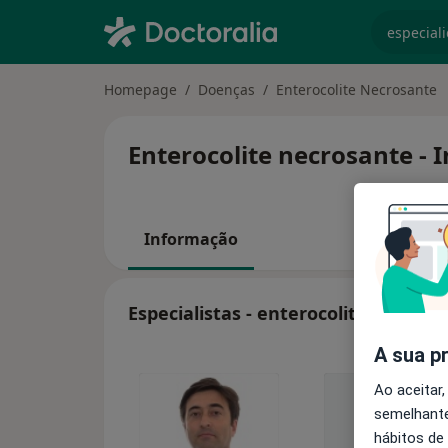
especiali
Homepage
Doenças
Enterocolite Necrosante
Enterocolite necrosante - 
Informação
Especialistas - enterocolite necrosa
A sua p
Ao aceitar,
semelhante
hábitos de