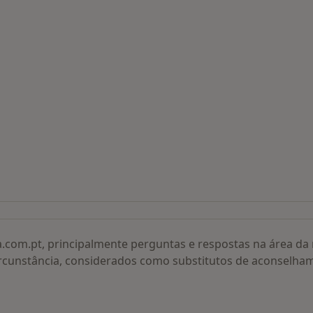
 procurados
a.com.pt, principalmente perguntas e respostas na área d
rcunstância, considerados como substitutos de aconselha