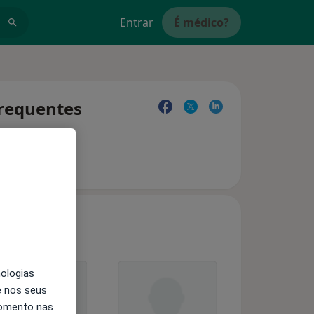
Entrar
É médico?
frequentes
nologias
e nos seus
momento nas