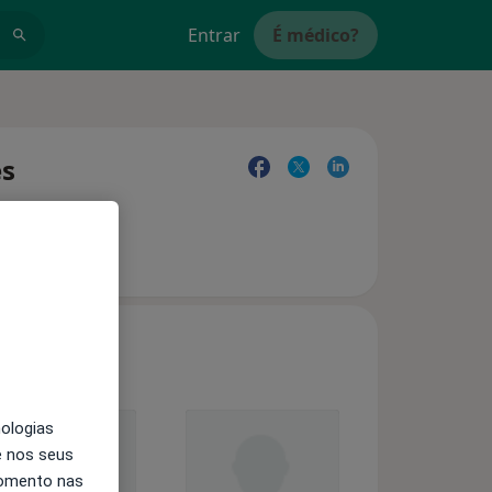
Entrar
É médico?
es
nologias
e nos seus
momento nas