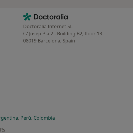
Contacto
Doctoralia - Homepage
Doctoralia Internet SL
C/ Josep Pla 2 - Building B2, floor 13
08019 Barcelona, Spain
dor
 separador
 novo separador
re num novo separador
abre num novo separador
abre num novo separador
abre num novo separador
rgentina
,
Perú
,
Colombia
ARs