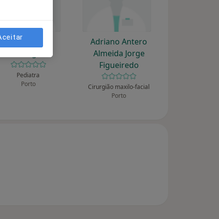
Aceitar
A José Ribeiro
Adriano Antero
Domingues
Almeida Jorge
Figueiredo
Pediatra
Porto
Cirurgião maxilo-facial
Porto