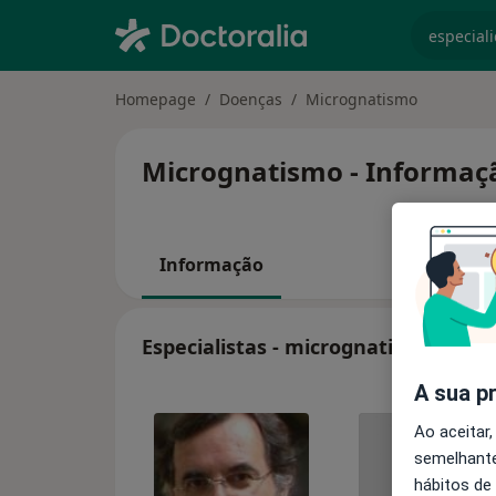
especiali
Homepage
Doenças
Micrognatismo
Micrognatismo - Informaçã
Informação
Especialistas - micrognatismo
A sua p
Ao aceitar,
semelhante
hábitos de