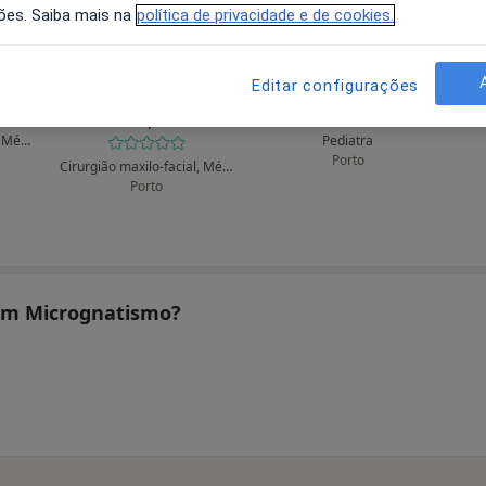
ões. Saiba mais na
política de privacidade e de cookies.
Editar configurações
unes
Isabel Breda
A Bianchi Aguiar
Vazquez
Cirurgião maxilo-facial, Médico estético
Pediatra
Porto
Cirurgião maxilo-facial, Médico estético
Porto
tam Micrognatismo?