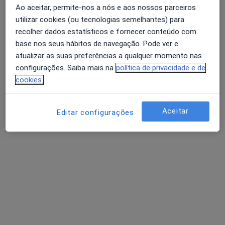
Ao aceitar, permite-nos a nós e aos nossos parceiros
Hélder Morgado
utilizar cookies (ou tecnologias semelhantes) para
Cirurgião pediátrico
recolher dados estatísticos e fornecer conteúdo com
R. de Domingos Machado 186, Porto
•
Mapa
base nos seus hábitos de navegação. Pode ver e
Casa de Saúde Da Boavista
atualizar as suas preferências a qualquer momento nas
Laparoscopia Pediátrica
Serviço gratuito
configurações. Saiba mais na
política de privacidade e de
cookies.
Esse especialista não oferece agendamento online para esse endereço.
Solicite um atendimento
Aceitar
Editar configurações
Dr. José Augusto Lopes dos Santos