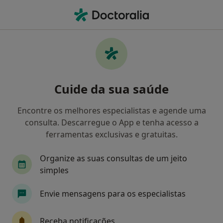
Men
Cirurgião Pediátrico • Porto, Porto
Filters
Mapa
Cirurgiões pediátricos em Porto
Cuide da sua saúde
Como classificamos os resultados
Encontre os melhores especialistas e agende uma
consulta. Descarregue o App e tenha acesso a
ferramentas exclusivas e gratuitas.
Organize as suas consultas de um jeito
simples
Envie mensagens para os especialistas
Prof. João Moreira Pinto
Cirurgião pediátrico
Receba notificações