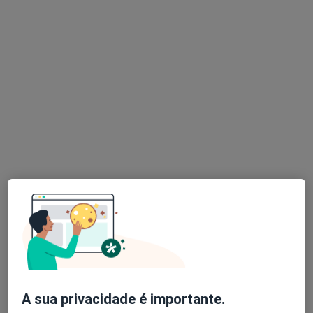
Cirurgião pediátrico
4 opiniões
Morada 1
Morada 2
Morada 3
Morada 4
Av. da Boavista 171, Porto
•
Mapa
Hospital Lusíadas Porto
Esse especialista não oferece agendamento online para esse endereço.
Solicite um atendimento
A sua privacidade é importante.