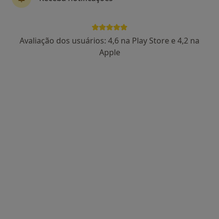
14 opiniões
Morada 1
Morada 2
Morada 3
Avaliação dos usuários: 4,6 na Play Store e 4,2 na
Apple
Estr. da Circunvalação 14341, Porto
•
Mapa
Hospital CUF Porto
Esse especialista não oferece agendamento online para esse endereço.
Solicite um atendimento
Dr. Norberto Estevinho