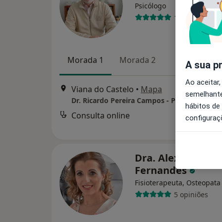
Psicólogo
138 opiniões
Morada 1
Morada 2
A sua p
Ao aceitar,
Viana do Castelo
•
Mapa
semelhante
hábitos de
Consulta online
configuraç
Dra. Alexandrina
Fernandes
Fisioterapeuta, Osteopata
5 opiniões