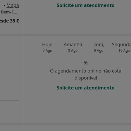
•
Mapa
Solicite um atendimento
Motriviana - Clínica de Motricidade, Saúde E Bem-Estar Lda
esde 35 €
Hoje
Amanhã
Dom,
7 Ago
8 Ago
9 Ago
10 Ago
O agendamento online não está
disponível
Solicite um atendimento