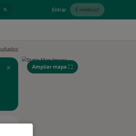
Entrar
É médico?
sultados
Ampliar mapa
Segunda-feira
Ter,
Qua
Qui,
11 Ago
12 Ago
13 Ago