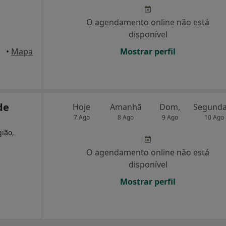
O agendamento online não está
disponível
gaço
•
Mapa
Mostrar perfil
de
Hoje
Amanhã
Dom,
7 Ago
8 Ago
9 Ago
10 Ago
gião,
O agendamento online não está
disponível
Mostrar perfil