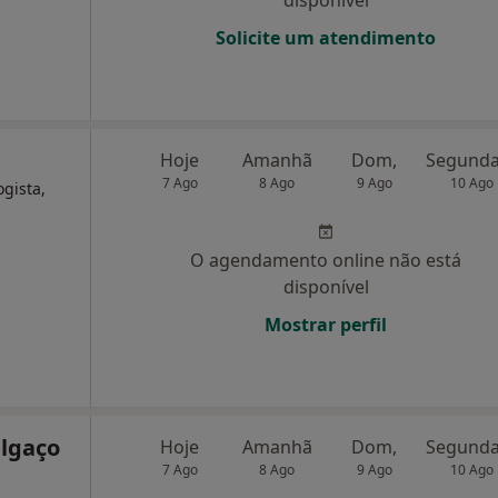
disponível
Solicite um atendimento
Hoje
Amanhã
Dom,
7 Ago
8 Ago
9 Ago
10 Ago
ogista,
O agendamento online não está
disponível
Mostrar perfil
elgaço
Hoje
Amanhã
Dom,
7 Ago
8 Ago
9 Ago
10 Ago