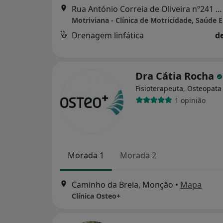
Rua António Correia de Oliveira nº241 D Abelheira 4900- 388 Viana Do Castelo, Viana do Castelo
Drenagem linfática
d
Dra Cátia Rocha
Fisioterapeuta, Osteopata
1 opinião
Morada 1
Morada 2
Caminho da Breia, Monção
•
Mapa
Clínica Osteo+