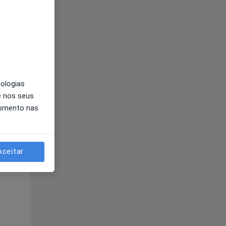
nologias
e nos seus
momento nas
Aceitar
Segunda-feira
Ter,
Qua
Qui,
11 Ago
12 Ago
13 Ago