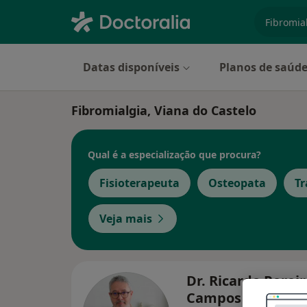
especiali
Datas disponíveis
Planos de saúd
Fibromialgia, Viana do Castelo
Qual é a especialização que procura?
Fisioterapeuta
Osteopata
Tr
Veja mais
Dr. Ricardo Perei
Campos