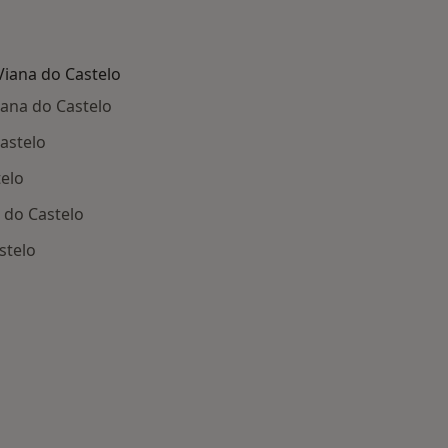
iana do Castelo
ana do Castelo
astelo
telo
 do Castelo
stelo
oenças relacionadas em Viana do Castelo