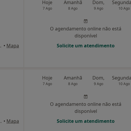
Hoje
Amanhã
Dom,
7 Ago
8 Ago
9 Ago
10 Ago
O agendamento online não está
disponível
ga 16B r/c, Braga
•
Mapa
Solicite um atendimento
Hoje
Amanhã
Dom,
7 Ago
8 Ago
9 Ago
10 Ago
O agendamento online não está
disponível
Vilela, n°160, Braga
•
Mapa
Solicite um atendimento