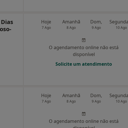
 Dias
Hoje
Amanhã
Dom,
oso-
7 Ago
8 Ago
9 Ago
10 Ago
O agendamento online não está
disponível
Solicite um atendimento
Hoje
Amanhã
Dom,
7 Ago
8 Ago
9 Ago
10 Ago
O agendamento online não está