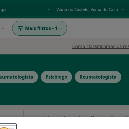
dade, doença ou nome
p. ex. Lisboa
e
Mais filtros
•
1
Como classificamos os re
aumatologista
Psicólogo
Reumatologista
ra
Hoje
Amanhã
Dom,
7 Ago
8 Ago
9 Ago
10 Ago