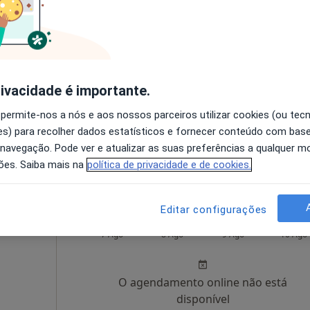
O agendamento online não está
disponível
Solicite um atendimento
rivacidade é importante.
 permite-nos a nós e aos nossos parceiros utilizar cookies (ou tec
s) para recolher dados estatísticos e fornecer conteúdo com bas
Dr. Ricardo Pereira Campos - Psicólogo Clínico (Viana do Castelo)
 navegação. Pode ver e atualizar as suas preferências a qualquer 
55 €
ões. Saiba mais na
política de privacidade e de cookies.
Editar configurações
Hoje
Amanhã
Dom,
7 Ago
8 Ago
9 Ago
10 Ago
O agendamento online não está
disponível