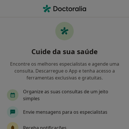
Men
Fasciíte Plantar • Braga, Braga
Filters
• 1
Mapa
Fasciíte Plantar, Braga
Cuide da sua saúde
Como classificamos os resultados
Encontre os melhores especialistas e agende uma
consulta. Descarregue o App e tenha acesso a
Qual é a especialização que procura?
ferramentas exclusivas e gratuitas.
Podologista
Enfermeiro
Pediatra
Ter
Organize as suas consultas de um jeito
simples
Envie mensagens para os especialistas
Receba notificações