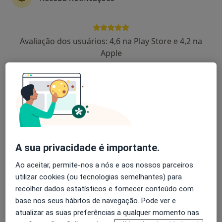
Emanuel Joaqim Antunes Matos
Avaliação dos usuários: 4,6 na Play Store e 4,2 na
Podologista
Apple
Morada 1
Morada 2
R São Tiago 7, Ronfe
•
Mapa
Clironfe-Clínica Médica Ronfe
Consulta online
Preço não disponível
Esse especialista não oferece agendamento online para esse endereço.
A sua privacidade é importante.
Ao aceitar, permite-nos a nós e aos nossos parceiros
Solicite um atendimento
utilizar cookies (ou tecnologias semelhantes) para
recolher dados estatísticos e fornecer conteúdo com
base nos seus hábitos de navegação. Pode ver e
atualizar as suas preferências a qualquer momento nas