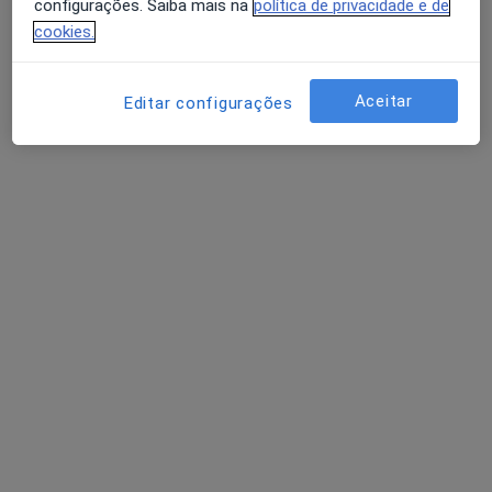
configurações. Saiba mais na
política de privacidade e de
cookies.
Aceitar
Editar configurações
Drª Viviana Lima
Podologista
2 opiniões
Avenida da Liberdade, 642 – 1ª, Sala A/E, Braga
•
Mapa
Consultório privado
Primeira consulta Podologia
desde 30 €
Esse especialista não oferece agendamento online para esse endereço.
Solicite um atendimento