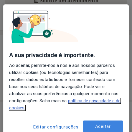
Solicite um atendimento
Experiência
Preços
Consultórios
Opiniões
Experiência
Principais doenças tratadas
A sua privacidade é importante.
Infecções Bacterianas E Micoses
Pé Diabético
Ao aceitar, permite-nos a nós e aos nossos parceiros
a11y_sr_m
Sindactilia
Pé Chato
Fasciíte Plantar
+7
utilizar cookies (ou tecnologias semelhantes) para
recolher dados estatísticos e fornecer conteúdo com
base nos seus hábitos de navegação. Pode ver e
Mostrar mais detalhes
sobre a experiência
atualizar as suas preferências a qualquer momento nas
configurações. Saiba mais na
política de privacidade e de
cookies.
Serviços e preços
Primeira consulta Podologia
Aceitar
Editar configurações
Detalhes