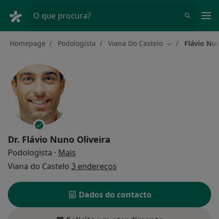
Men
O que procura?
Homepage
Podologista
Viana Do Castelo
Flávio Nun
Mudar de cidad
Dr.
Flávio Nuno Oliveira
sobre as especializações
Podologista
·
Mais
Viana do Castelo
3 endereços
Dados do contacto