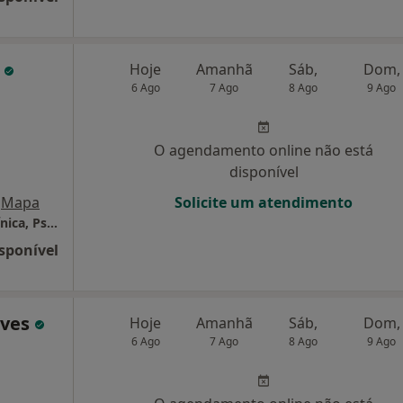
o
Hoje
Amanhã
Sáb,
Dom,
6 Ago
7 Ago
8 Ago
9 Ago
O agendamento online não está
disponível
Mapa
Solicite um atendimento
Artur Delgado(PsyD) Psicólogo - Hipnose Clínica, Psicoterapia & Coaching
sponível
lves
Hoje
Amanhã
Sáb,
Dom,
6 Ago
7 Ago
8 Ago
9 Ago