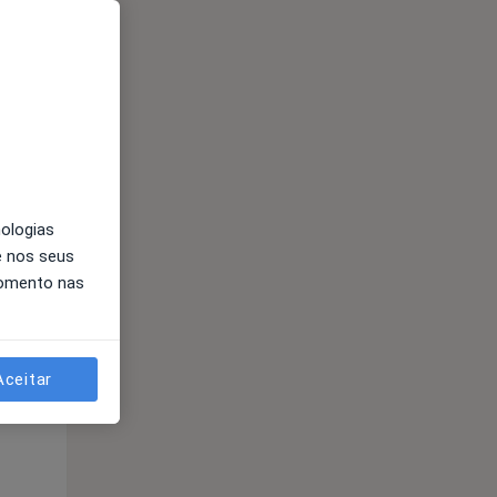
nologias
e nos seus
Segunda-feira
Ter,
Qua
momento nas
10 Ago
11 Ago
12 Ago
Aceitar