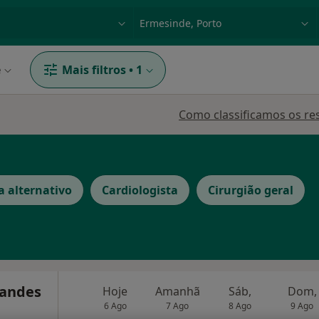
dade, doença ou nome
p. ex. Lisboa
e
Mais filtros
•
1
Como classificamos os re
a alternativo
Cardiologista
Cirurgião geral
nandes
Hoje
Amanhã
Sáb,
Dom,
6 Ago
7 Ago
8 Ago
9 Ago