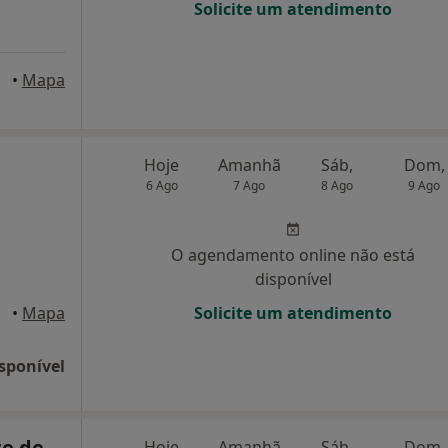
Solicite um atendimento
 Porto
•
Mapa
Hoje
Amanhã
Sáb,
Dom,
6 Ago
7 Ago
8 Ago
9 Ago
O agendamento online não está
disponível
orto
•
Mapa
Solicite um atendimento
sponível
te de
Hoje
Amanhã
Sáb,
Dom,