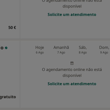
O agendamento online não está
disponível
Solicite um atendimento
50 €
do
Hoje
Amanhã
Sáb,
Dom,
6 Ago
7 Ago
8 Ago
9 Ago
O agendamento online não está
disponível
Solicite um atendimento
 gratuito