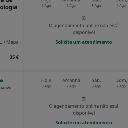
cologia
6 Ago
7 Ago
8 Ago
9 Ago
O agendamento online não está
disponível
 de Freitas 41 (1 Direito), Porto
•
Mapa
Solicite um atendimento
35 €
Hoje
Amanhã
Sáb,
Dom,
6 Ago
7 Ago
8 Ago
9 Ago
nativo
O agendamento online não está
disponível
Solicite um atendimento