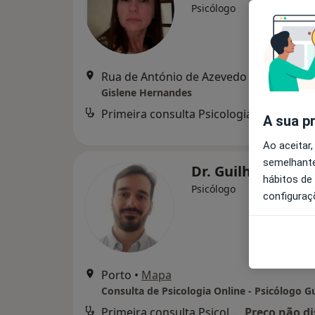
Psicólogo
Rua de António de 
Gislene Hernandes
Primeira consulta Psicologia
d
A sua p
Ao aceitar,
semelhante
Dr. Guilherme Se
hábitos de
Psicólogo
configuraç
Porto
•
Mapa
Primeira consulta Psicologia
Preço não di