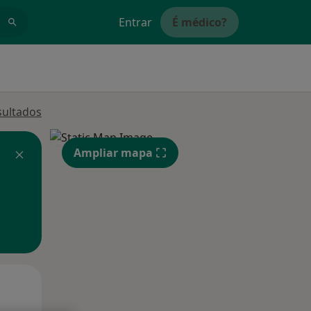
Entrar
É médico?
sultados
Ampliar mapa
Segunda-feira
Ter,
Qua
10 Ago
11 Ago
12 Ago