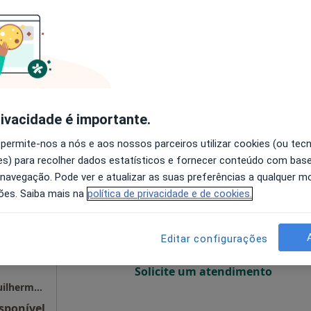
O agendamento online não está
disponível
Azevedo 274, Vila Nova de Gaia
•
Mapa
Solicite um atendimento
esde 60 €
rivacidade é importante.
 permite-nos a nós e aos nossos parceiros utilizar cookies (ou tec
s) para recolher dados estatísticos e fornecer conteúdo com bas
rôdio
Hoje
Amanhã
Sáb,
Dom,
 navegação. Pode ver e atualizar as suas preferências a qualquer 
6 Ago
7 Ago
8 Ago
9 Ago
ões. Saiba mais na
política de privacidade e de cookies.
O agendamento online não está
Editar configurações
disponível
Solicite um atendimento
Consulta de Psicologia Online - Psicólogo Guilherme Serôdio
sponível