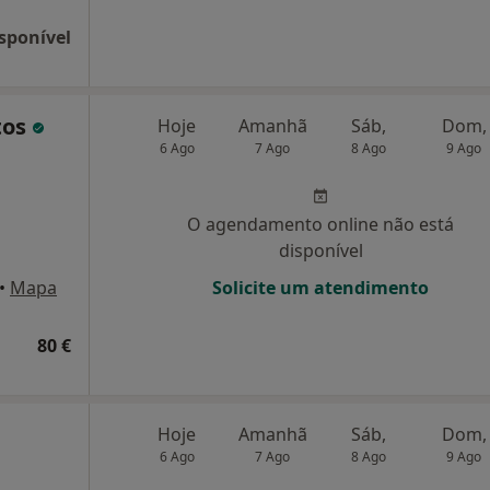
sponível
tos
Hoje
Amanhã
Sáb,
Dom,
6 Ago
7 Ago
8 Ago
9 Ago
O agendamento online não está
disponível
•
Mapa
Solicite um atendimento
80 €
Hoje
Amanhã
Sáb,
Dom,
6 Ago
7 Ago
8 Ago
9 Ago