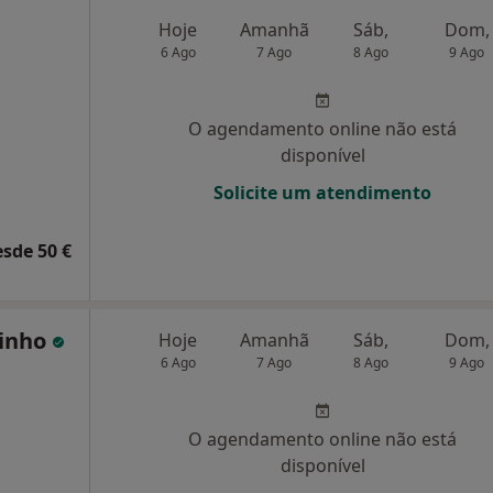
Hoje
Amanhã
Sáb,
Dom,
6 Ago
7 Ago
8 Ago
9 Ago
O agendamento online não está
disponível
Solicite um atendimento
esde 50 €
rinho
Hoje
Amanhã
Sáb,
Dom,
6 Ago
7 Ago
8 Ago
9 Ago
O agendamento online não está
disponível