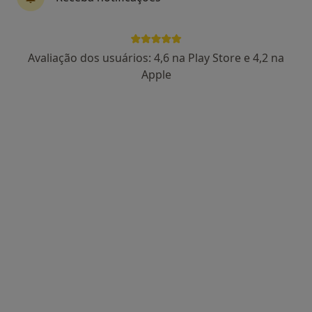
Dra. Viktoriya Doroshenko
Avaliação dos usuários: 4,6 na Play Store e 4,2 na
Psicólogo
Apple
R. de Sá da Bandeira 612 1° Dto, 4000-431, Porto
•
Mapa
Dias Úteis- Psicologia - Crianças e Casais
Consulta online
60 €
Esse especialista não oferece agendamento online para esse endereço.
Solicite um atendimento