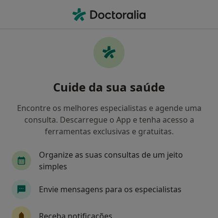
Men
Estresse • Ermesinde, Porto
Filters
• 1
Mapa
Estresse, Ermesinde
Cuide da sua saúde
Como classificamos os resultados
Encontre os melhores especialistas e agende uma
consulta. Descarregue o App e tenha acesso a
Qual é a especialização que procura?
ferramentas exclusivas e gratuitas.
Psicólogo
Dentista
Terapeuta alternativo
Organize as suas consultas de um jeito
simples
Envie mensagens para os especialistas
Receba notificações