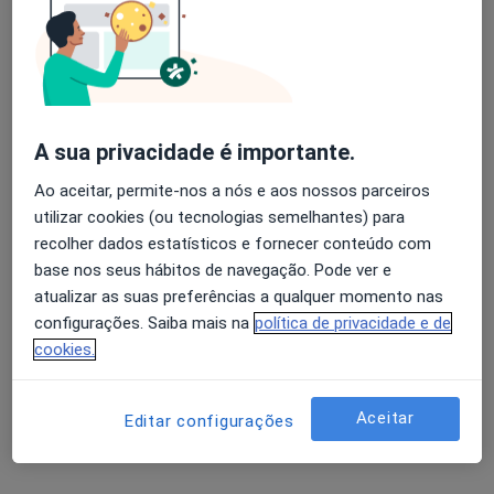
Dra. Suzy Pinho-Pereira
Psicólogo
Avenida do Lidador, n°506, 2° andar, sala 10. , Águas Santas
•
Mapa
Gabinete de Psicologia SPP
Primeira consulta Psicologia
40 €
A sua privacidade é importante.
Esse especialista não oferece agendamento online para esse endereço.
Ao aceitar, permite-nos a nós e aos nossos parceiros
utilizar cookies (ou tecnologias semelhantes) para
Solicite um atendimento
recolher dados estatísticos e fornecer conteúdo com
base nos seus hábitos de navegação. Pode ver e
atualizar as suas preferências a qualquer momento nas
configurações. Saiba mais na
política de privacidade e de
cookies.
Aceitar
Editar configurações
Dra. Ana Catarina Freitas