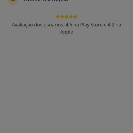
Dr. Pedro Oliveira
Avaliação dos usuários: 4,6 na Play Store e 4,2 na
Psiquiatra
Apple
238 opiniões
Lisboa
•
Mapa
Pedro Oliveira - Consulta Online de Psiquiatria
Consulta online
90 €
Esse especialista não oferece agendamento online para esse endereço.
Solicite um atendimento