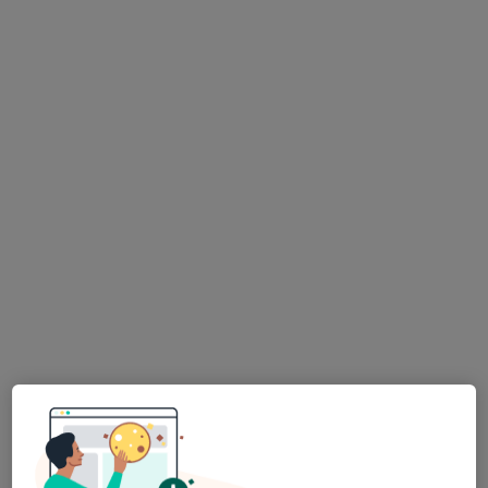
Dr. Jorge Salvado Ramos
Psiquiatra
47 opiniões
Morada 1
Morada 2
Morada 3
Avenida de Berna no 30 5a, Lisboa
•
Mapa
Feel Good Clinic
Esse especialista não oferece agendamento online para esse endereço.
Solicite um atendimento