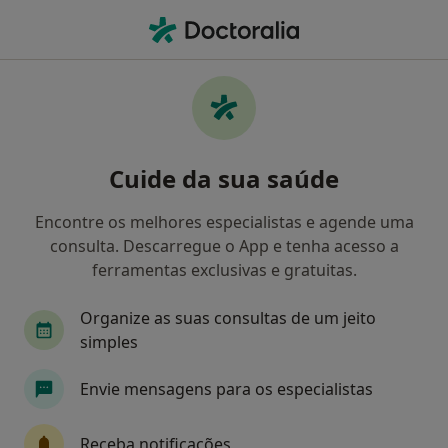
Men
Esquizofrenia • Almada, Lisboa
Filters
• 1
Mapa
Esquizofrenia, Almada
Cuide da sua saúde
Como classificamos os resultados
Encontre os melhores especialistas e agende uma
consulta. Descarregue o App e tenha acesso a
Qual é a especialização que procura?
ferramentas exclusivas e gratuitas.
Psiquiatra
Psicólogo
Cardiologista
G
Organize as suas consultas de um jeito
simples
Envie mensagens para os especialistas
Receba notificações