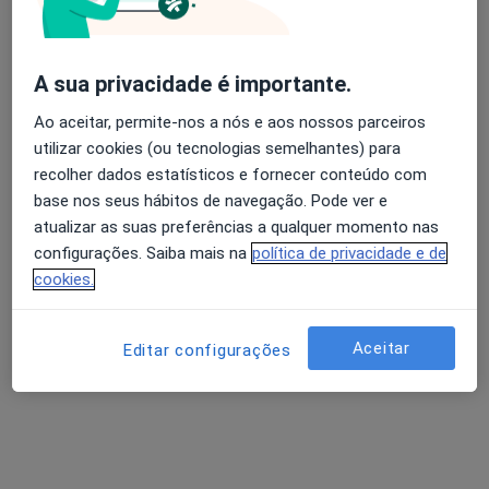
A sua privacidade é importante.
Dr. Marcelo Feio
Ao aceitar, permite-nos a nós e aos nossos parceiros
Psiquiatra
utilizar cookies (ou tecnologias semelhantes) para
12 opiniões
recolher dados estatísticos e fornecer conteúdo com
base nos seus hábitos de navegação. Pode ver e
Rua António Enes 25, 2 andar, Lisboa
•
Mapa
atualizar as suas preferências a qualquer momento nas
Consulta privada
configurações. Saiba mais na
política de privacidade e de
Primeira consulta Psiquiatria
100 €
cookies.
Esse especialista não oferece agendamento online para esse endereço.
Aceitar
Solicite um atendimento
Editar configurações