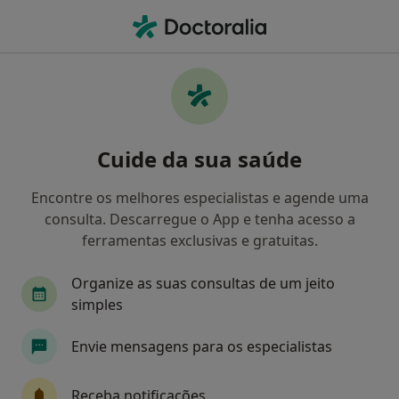
Men
Doenças Musculosqueléticas • Almada, Lisboa
Filters
• 1
Mapa
Doenças Musculosqueléticas, Almada
Cuide da sua saúde
Como classificamos os resultados
Encontre os melhores especialistas e agende uma
consulta. Descarregue o App e tenha acesso a
Qual é a especialização que procura?
ferramentas exclusivas e gratuitas.
Fisioterapeuta
Osteopata
Terapeuta alte
Organize as suas consultas de um jeito
simples
Envie mensagens para os especialistas
Receba notificações