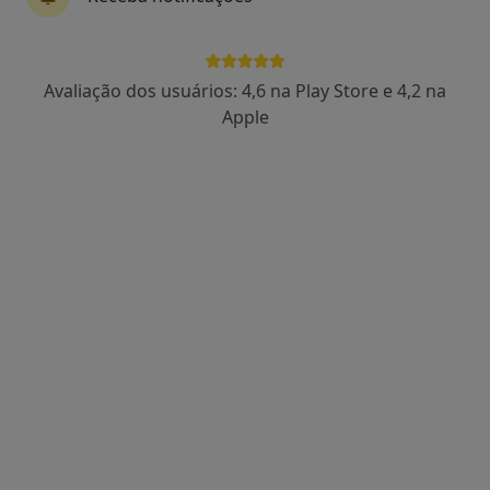
Claudia Luis
Avaliação dos usuários: 4,6 na Play Store e 4,2 na
Terapeuta alternativo
Apple
13 opiniões
Avenida Dom Pedro V 24C, Linda A Velha
•
Mapa
Espaço Ana Filipa Nails & Beauty
Consulta online
desde 50 €
Esse especialista não oferece agendamento online para esse endereço.
Solicite um atendimento