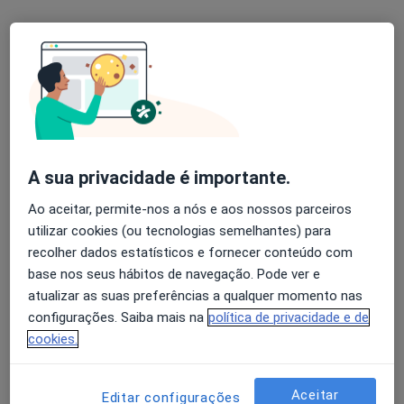
Ivonarte - Serviços Clínicos (Drª Ivone
Lopes Dias)
Ginecologista, Pediatra, Psiquiatra
131 opiniões
R Nova do Almada nº 18 (1º-Esq)-CHIADO, Lisboa
•
Mapa
A sua privacidade é importante.
Ivonarte - Serviços Clínicos (Drª Ivone Lopes Dias)
Retorno de consultas Ginecologia - Obstetricia
95 €
Ao aceitar, permite-nos a nós e aos nossos parceiros
utilizar cookies (ou tecnologias semelhantes) para
Mostrar mais serviços
recolher dados estatísticos e fornecer conteúdo com
base nos seus hábitos de navegação. Pode ver e
atualizar as suas preferências a qualquer momento nas
Dra. Ivone Lopes
configurações. Saiba mais na
política de privacidade e de
Dias
cookies.
Nenhum profissional neste centro médico tem consultas disponíveis
Aceitar
Mostrar perfil
Editar configurações