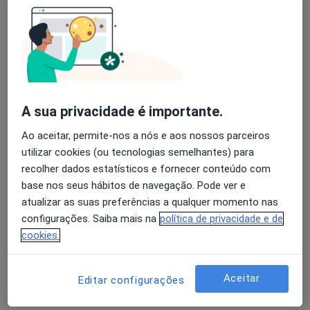
André Faria Couto
Avaliação dos usuários: 4,6 na Play Store e 4,2 na
Traumatologista, Médico do desporto, Médico do trabalho
Apple
Porto
A sua privacidade é importante.
A Alberto Lemos
Ao aceitar, permite-nos a nós e aos nossos parceiros
Traumatologista
utilizar cookies (ou tecnologias semelhantes) para
Porto
recolher dados estatísticos e fornecer conteúdo com
base nos seus hábitos de navegação. Pode ver e
atualizar as suas preferências a qualquer momento nas
A Rosmaninho Seabra
configurações. Saiba mais na
política de privacidade e de
cookies.
Traumatologista
Porto
Aceitar
Editar configurações
Abel Fernando Queiroz e