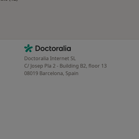
Mais na categoria: Planos de saúde mais populares
Contacto
Doctoralia - Homepage
Doctoralia Internet SL
C/ Josep Pla 2 - Building B2, floor 13
08019 Barcelona, Spain