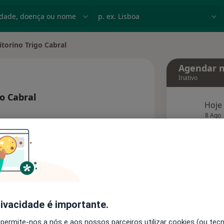
dade, doença ou nome
p. ex. Lisboa
itorino Trigo Cabral
idade
Agendar n
Inativo
go Cabral
Hoje
obre as especializações
8 Ago
agend
Solicite um atendimento
Consultórios
Opiniões
rivacidade é importante.
 permite-nos a nós e aos nossos parceiros utilizar cookies (ou tec