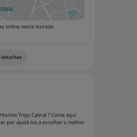
 mapa
re num novo separador
rvas online nesta morada
 detalhes
bre o endereço
itorino Trigo Cabral ? Conte aqui
er por ajudá-los a escolher o melhor