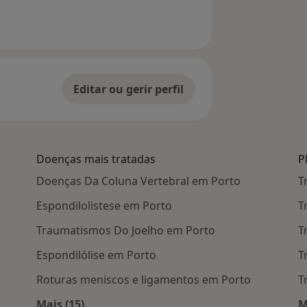
Editar ou gerir perfil
Doenças mais tratadas
P
Doenças Da Coluna Vertebral em Porto
T
Espondilolistese em Porto
T
Traumatismos Do Joelho em Porto
T
Espondilólise em Porto
T
Roturas meniscos e ligamentos em Porto
T
Mais (15)
M