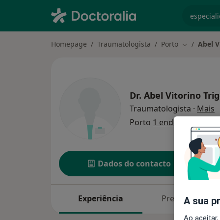
especiali
Homepage
Traumatologista
Porto
Abel V
Mudar de c
Dr.
Abel Vitorino Tri
s
Traumatologista
·
Mais
Porto
1 endereço
Dados do contacto
Experiência
Preços
A sua p
Ao aceitar,