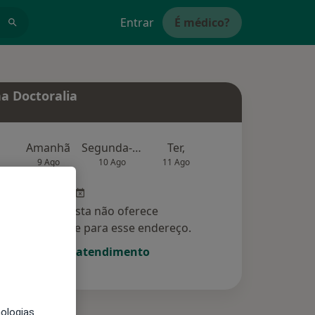
Entrar
É médico?
a Doctoralia
Amanhã
Segunda-feira
Ter,
Qua
Qui,
9 Ago
10 Ago
11 Ago
12 Ago
13 Ag
Esse especialista não oferece
amento online para esse endereço.
Solicite um atendimento
nologias