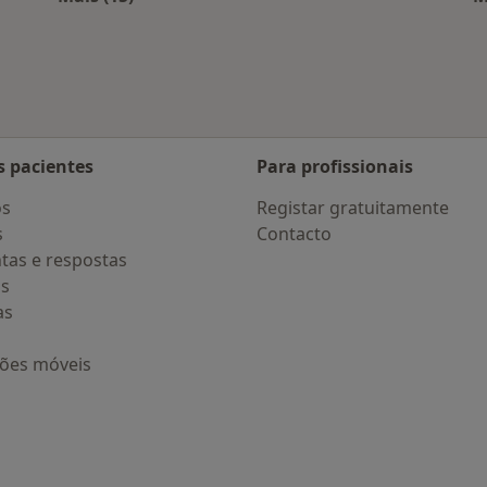
 Porto
Mais na categoria: Doenças mais tratadas
s pacientes
Para profissionais
os
Registar gratuitamente
s
Contacto
tas e respostas
os
as
ções móveis