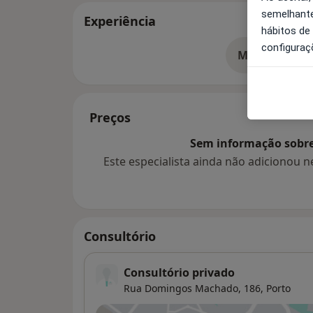
semelhante
Experiência
hábitos de
configuraç
Mostrar mais
so
Preços
Sem informação sobre 
Este especialista ainda não adicionou
Consultório
Consultório privado
Rua Domingos Machado, 186,
Porto