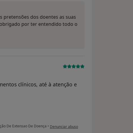
as pretensões dos doentes as suas
 obrigado por ter entendido todo o
ntos clínicos, até à atenção e
na opinião do utilizador Conta eliminada
iação De Extensao De Doença
•
Denunciar abuso