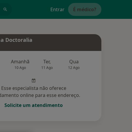
Entrar
É médico?
a Doctoralia
Amanhã
Ter,
Qua
Qui,
Sex,
10 Ago
11 Ago
12 Ago
13 Ago
14 Ag
Esse especialista não oferece
amento online para esse endereço.
Solicite um atendimento