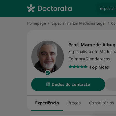
especiali
Homepage
Especialista Em Medicina Legal
Co
Prof.
Mamede Albuq
Especialista em Medicin
Coimbra
2 endereços
4 opiniões
Dados do contacto
Experiência
Preços
Consultórios