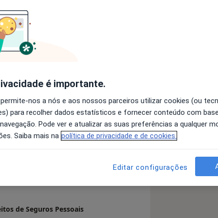
mede de Albuquerque) obtained a
a University Faculty of Medicine in
After retiring from public higher
04, he continued his academic
uese Catholic University and Coimbra
rivacidade é importante.
 over thirty years’ extensive medical
 Medical Reports for Social Security
 permite-nos a nós e aos nossos parceiros utilizar cookies (ou tec
s) para recolher dados estatísticos e fornecer conteúdo com bas
lho
 Medicine)
 navegação. Pode ver e atualizar as suas preferências a qualquer 
5 in medical conventions in Portugal
ões. Saiba mais na
política de privacidade e de cookies.
as published 55 scientific papers (45
 detalhes
bre a experiência
ternational medical journals). He was
Editar configurações
in 1988.
 European Journal of Lymphology and
ongs to the Scientific Council and
itos de Seguros Pessoais
do Dano Corporal [Portuguese Journal