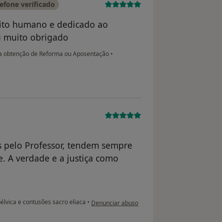
efone verificado
uito humano e dedicado ao
u muito obrigado
a obtenção de Reforma ou Aposentação
•
 pelo Professor, tendem sempre
e. A verdade e a justiça como
na opinião do utilizador usuário
élvica e contusões sacro eliaca
•
Denunciar abuso