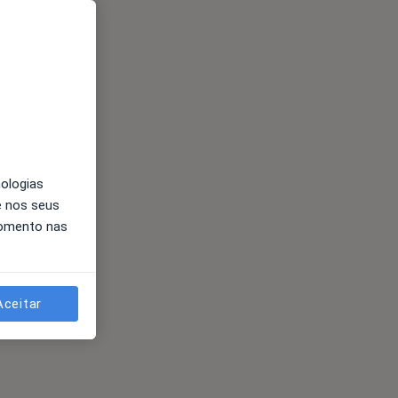
nologias
e nos seus
momento nas
Aceitar