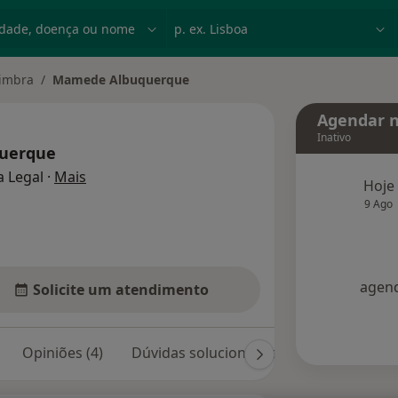
dade, doença ou nome
p. ex. Lisboa
imbra
Mamede Albuquerque
Agendar n
Inativo
uerque
sobre as especializações
a Legal
·
Mais
Hoje
9 Ago
agend
Solicite um atendimento
Opiniões (4)
Dúvidas solucionadas (46)