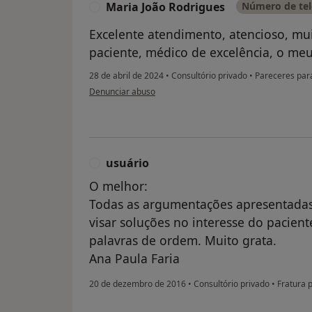
Maria João Rodrigues
Número de tel
M
Excelente atendimento, atencioso, m
paciente, médico de excelência, o me
28 de abril de 2024
•
Consultório privado
•
Pareceres par
na opinião do utilizador Maria João Rodrigues
Denunciar abuso
usuário
U
O melhor:
Todas as argumentações apresentadas
visar soluções no interesse do pacient
palavras de ordem. Muito grata.
Ana Paula Faria
20 de dezembro de 2016
•
Consultório privado
•
Fratura p