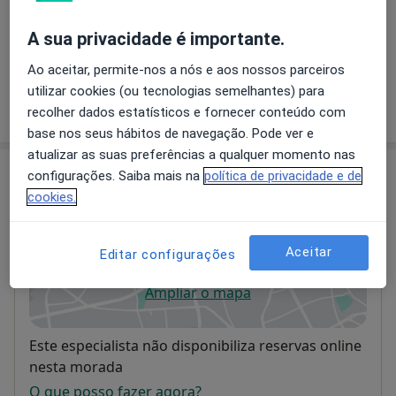
Primeira consulta Psiquiatria
A sua privacidade é importante.
Detalhes
Ao aceitar, permite-nos a nós e aos nossos parceiros
utilizar cookies (ou tecnologias semelhantes) para
Como mostramos os preços?
recolher dados estatísticos e fornecer conteúdo com
base nos seus hábitos de navegação. Pode ver e
atualizar as suas preferências a qualquer momento nas
Consultório
configurações. Saiba mais na
política de privacidade e de
cookies.
c
Porto
Aceitar
Editar configurações
Ampliar o mapa
abre num novo separador
Disponibilidade
Este especialista não disponibiliza reservas online
nesta morada
O que posso fazer agora?