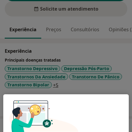
Solicite um atendimento
Experiência
Preços
Consultórios
Opiniões (
Experiência
Principais doenças tratadas
Transtorno Depressivo
Depressão Pós-Parto
Transtornos Da Ansiedade
Transtorno De Pânico
a11y_sr_more_diseases
Transtorno Bipolar
+5
Mostrar mais detalhes
sobre a experiência
Serviços e preços