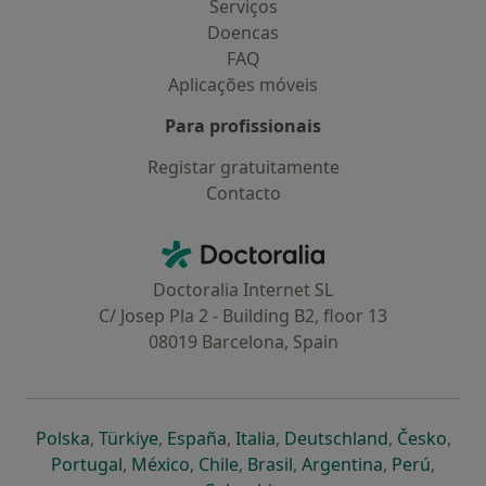
Serviços
Doencas
FAQ
Aplicações móveis
Para profissionais
Registar gratuitamente
Contacto
Contacto
Doctoralia - Homepage
Doctoralia Internet SL
C/ Josep Pla 2 - Building B2, floor 13
08019 Barcelona, Spain
abre num novo separador
abre num novo separador
abre num novo separador
abre num novo separado
abre num n
abre
Polska
,
Türkiye
,
España
,
Italia
,
Deutschland
,
Česko
,
abre num novo separador
abre num novo separador
abre num novo separador
abre num novo separa
abre num no
abre n
Portugal
,
México
,
Chile
,
Brasil
,
Argentina
,
Perú
,