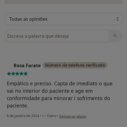
Pesquisar em opiniões
Rosa Farate
Número de telefone verificado
R
Empático e preciso. Capta de imediato o que
vai no interior do paciente e age em
conformidade para minorar i sofrimento do
paciente.
na opinião do utilizador Rosa Farate
8 de janeiro de 2024
•
c
•
Outro
•
Denunciar abuso