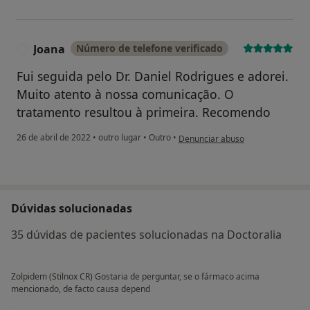
Joana
Número de telefone verificado
J
Fui seguida pelo Dr. Daniel Rodrigues e adorei.
Muito atento à nossa comunicação. O
tratamento resultou à primeira. Recomendo
na opinião do utilizador Joana
26 de abril de 2022
•
outro lugar
•
Outro
•
Denunciar abuso
Dúvidas solucionadas
35 dúvidas de pacientes solucionadas na Doctoralia
Zolpidem (Stilnox CR) Gostaria de perguntar, se o fármaco acima
mencionado, de facto causa depend