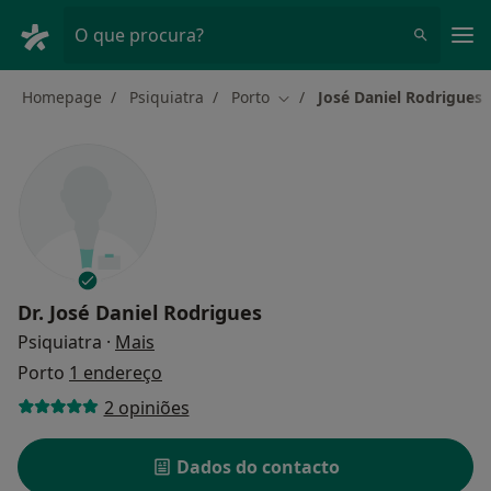
Men
O que procura?
Homepage
Psiquiatra
Porto
José Daniel Rodrigues
Mudar de cidade
Dr.
José Daniel Rodrigues
sobre as especializações
Psiquiatra
·
Mais
Porto
1 endereço
2 opiniões
Dados do contacto