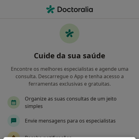
Men
O que procura?
Homepage
Doenças
Complexos Atriais Prematuros
Complexos atriais prematuros -
Cuide da sua saúde
Informação, especialistas,
perguntas frequentes
Encontre os melhores especialistas e agende uma
consulta. Descarregue o App e tenha acesso a
ferramentas exclusivas e gratuitas.
Organize as suas consultas de um jeito
Informação
simples
Envie mensagens para os especialistas
Especialistas - complexos atriais prematuros
Receba notificações