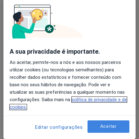
Luis Moura
Avaliação dos usuários: 4,6 na Play Store e 4,2 na
Cardiologista
Apple
Porto
A sua privacidade é importante.
A Nunes Diogo
Ao aceitar, permite-nos a nós e aos nossos parceiros
Cardiologista
utilizar cookies (ou tecnologias semelhantes) para
Lisboa
recolher dados estatísticos e fornecer conteúdo com
base nos seus hábitos de navegação. Pode ver e
atualizar as suas preferências a qualquer momento nas
A Nunes Diogo
configurações. Saiba mais na
política de privacidade e de
Cardiologista
cookies.
Alhandra
Aceitar
Editar configurações
Abílio A Ferreira Gomes