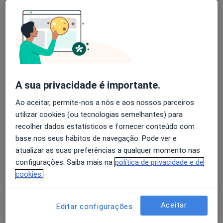
Luis Moura
Avaliação dos usuários: 4,6 na Play Store e 4,2 na
Cardiologista
Apple
Porto
A sua privacidade é importante.
A Nunes Diogo
Ao aceitar, permite-nos a nós e aos nossos parceiros
Cardiologista
utilizar cookies (ou tecnologias semelhantes) para
Lisboa
recolher dados estatísticos e fornecer conteúdo com
base nos seus hábitos de navegação. Pode ver e
A Nunes Diogo
atualizar as suas preferências a qualquer momento nas
configurações. Saiba mais na
política de privacidade e de
Cardiologista
cookies.
Alhandra
Aceitar
Editar configurações
Abílio A Ferreira Gomes