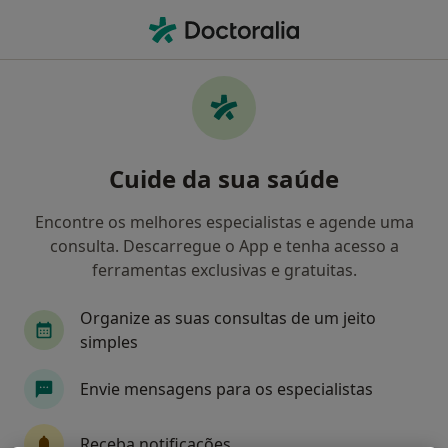
Men
O que procura?
Homepage
Doenças
Coartação Aórtica
Coartação aórtica - Informação,
Cuide da sua saúde
especialistas, perguntas
frequentes
Encontre os melhores especialistas e agende uma
consulta. Descarregue o App e tenha acesso a
ferramentas exclusivas e gratuitas.
Organize as suas consultas de um jeito
Informação
simples
Envie mensagens para os especialistas
Especialistas - coartação aórtica
Receba notificações