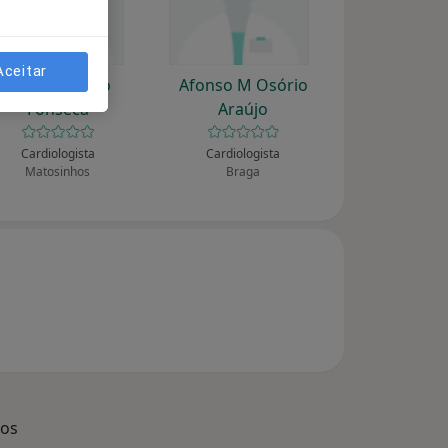
Aceitar
Adrião E Pinto
Afonso M Osório
Fonseca
Araújo
Cardiologista
Cardiologista
Matosinhos
Braga
dos