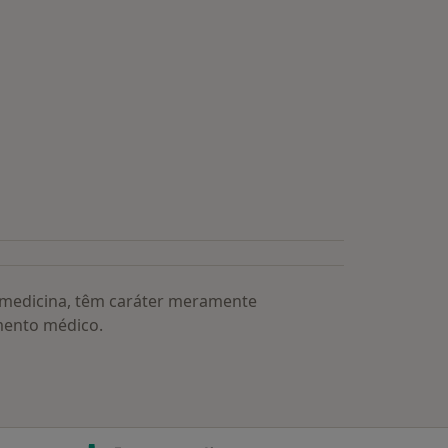
s médicos mais procurados
a medicina, têm caráter meramente
mento médico.