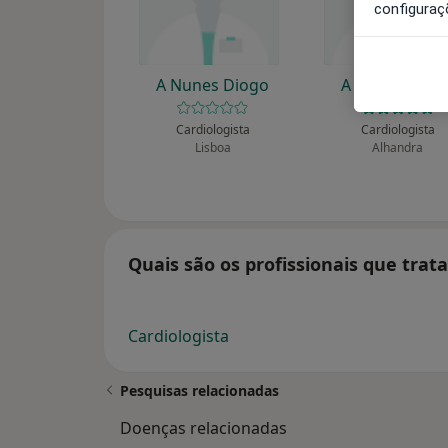
configuraç
A Nunes Diogo
A Nunes Diog
Cardiologista
Cardiologista
Lisboa
Alhandra
Quais são os profissionais que tra
Cardiologista
Pesquisas relacionadas
Doenças relacionadas