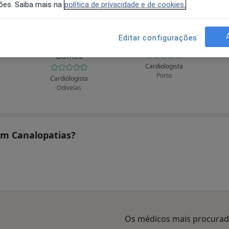
ões. Saiba mais na
política de privacidade e de cookies.
Editar configurações
o
Abílio A Ferreira
Adélio Martins
Gomes
Cardiologista
Porto
Cardiologista
Odivelas
tam Canalopatias?
Os médicos mais procura