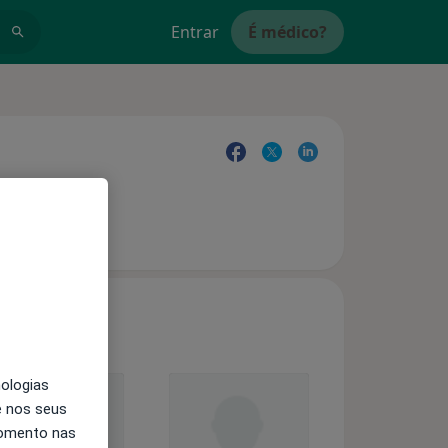
Entrar
É médico?
nologias
e nos seus
momento nas