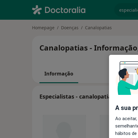
especiali
Homepage
Doenças
Canalopatias
Canalopatias - Informação,
Informação
Especialistas - canalopatias
A sua p
Ao aceitar,
semelhante
hábitos de