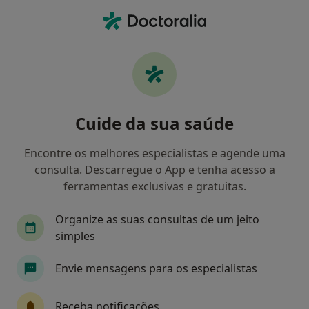
Men
O que procura?
Homepage
Doenças
Apendicite
Apendicite - Informação,
Cuide da sua saúde
especialistas, perguntas
frequentes
Encontre os melhores especialistas e agende uma
consulta. Descarregue o App e tenha acesso a
ferramentas exclusivas e gratuitas.
Organize as suas consultas de um jeito
Informação
Perguntas & Respostas
simples
Envie mensagens para os especialistas
Especialistas - apendicite
Receba notificações