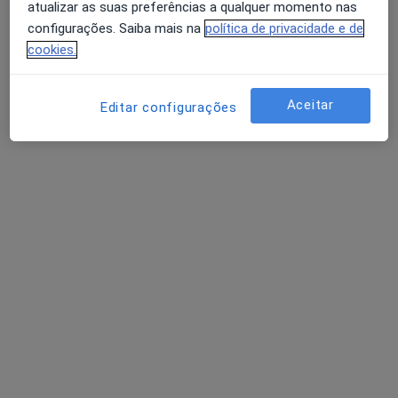
atualizar as suas preferências a qualquer momento nas
Clínico geral
configurações. Saiba mais na
política de privacidade e de
Aveiro
cookies.
Abel Rito
Aceitar
Editar configurações
Clínico geral, Médico de família
Aveiro
Abílio C Costa Araújo
Médico de família
Peso Da Régua
Perguntas sobre Apendicite
Os nossos peritos responderam a 2 perguntas