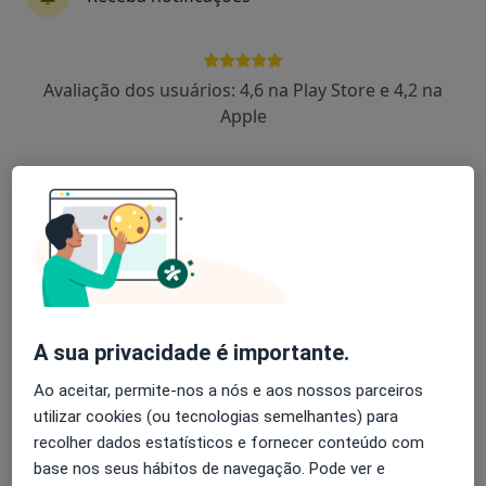
Inês Rosas
Avaliação dos usuários: 4,6 na Play Store e 4,2 na
Clínico geral, Médico de família
Apple
Lisboa
Carlos Daniel Santos
Clínico geral
Lisboa
A Canova Xavier
A sua privacidade é importante.
Clínico geral
Ao aceitar, permite-nos a nós e aos nossos parceiros
Lisboa
utilizar cookies (ou tecnologias semelhantes) para
recolher dados estatísticos e fornecer conteúdo com
Abel José Nascimento Rito
base nos seus hábitos de navegação. Pode ver e