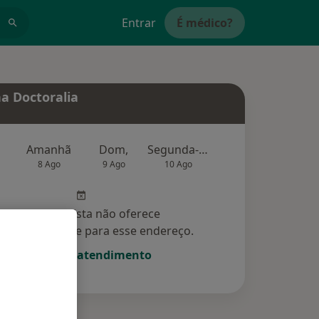
Entrar
É médico?
a Doctoralia
Amanhã
Dom,
Segunda-feira
Ter,
Qu
8 Ago
9 Ago
10 Ago
11 Ago
12 Ag
Esse especialista não oferece
amento online para esse endereço.
Solicite um atendimento