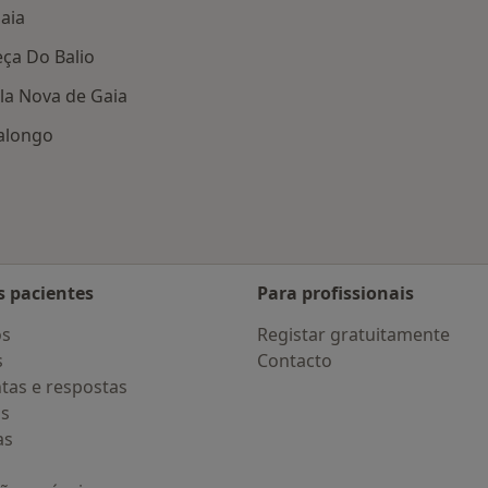
Maia
eça Do Balio
ila Nova de Gaia
Valongo
s pacientes
Para profissionais
os
Registar gratuitamente
s
Contacto
tas e respostas
os
as