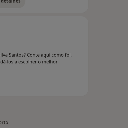
 detalhes
bre o endereço
ilva Santos? Conte aqui como foi.
dá-los a escolher o melhor
orto