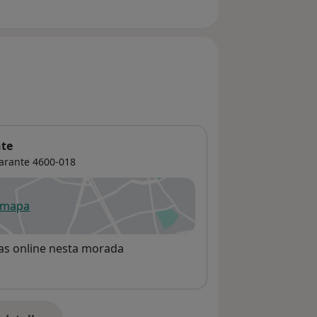
nte
arante
4600-018
 mapa
re num novo separador
rvas online nesta morada