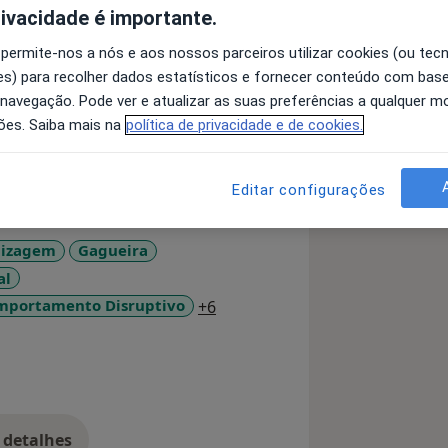
rivacidade é importante.
 permite-nos a nós e aos nossos parceiros utilizar cookies (ou tec
 Infância e Adolescência, área da
s) para recolher dados estatísticos e fornecer conteúdo com bas
 crianças e adolescentes.
 navegação. Pode ver e atualizar as suas preferências a qualquer 
ões. Saiba mais na
política de privacidade e de cookies.
apareceram os problemas que
 impacto têm na vida da
Editar configurações
outras doenças (orgânicas e/ou
dizagem
Gagueira
análises, avaliações cognitivas,
al
nte também pedir informação aos
rtantes na vida da criança e analisar
a11y_sr_more_diseases
comportamento Disruptivo
+6
 detalhes