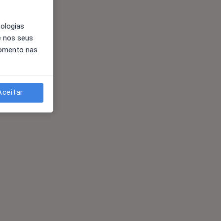
nologias
e nos seus
momento nas
Aceitar