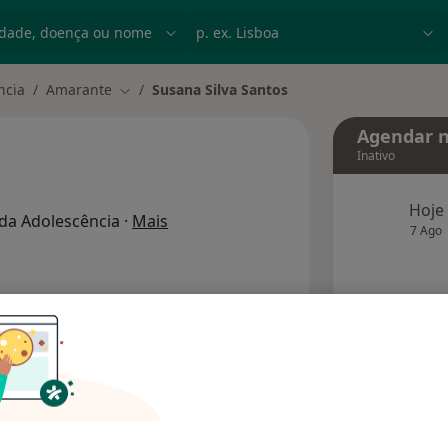
dade, doença ou nome
p. ex. Lisboa
ncia
Amarante
Susana Silva Santos
Mudar de cidade
Agendar n
Inativo
Hoje
sobre as especializações
e da Adolescência
·
Mais
7 Ago
agend
Solicite um atendimento
Consultórios
Opiniões