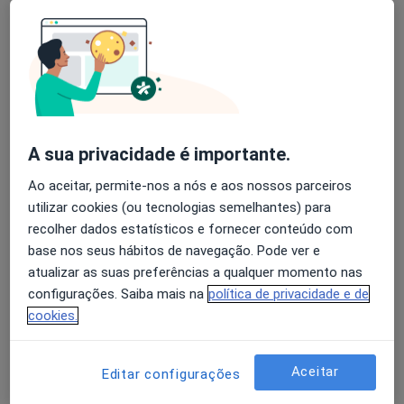
Domingos Machado
Avaliação dos usuários: 4,6 na Play Store e 4,2 na
Nefrologista
Apple
Lisboa
A sua privacidade é importante.
Luciano Pereira
Ao aceitar, permite-nos a nós e aos nossos parceiros
Nefrologista
utilizar cookies (ou tecnologias semelhantes) para
Porto
recolher dados estatísticos e fornecer conteúdo com
base nos seus hábitos de navegação. Pode ver e
Aníbal Ferreira
atualizar as suas preferências a qualquer momento nas
configurações. Saiba mais na
política de privacidade e de
Nefrologista
cookies.
Lisboa
Aceitar
Editar configurações
Teresa Chuva