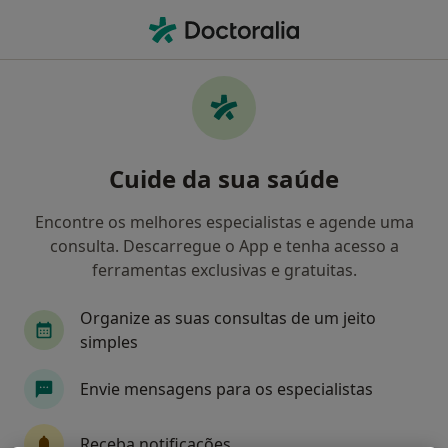
Men
O que procura?
Homepage
Doenças
Amiloidose
Amiloidose - Informação,
Cuide da sua saúde
especialistas, perguntas
frequentes
Encontre os melhores especialistas e agende uma
consulta. Descarregue o App e tenha acesso a
ferramentas exclusivas e gratuitas.
Organize as suas consultas de um jeito
Informação
simples
Envie mensagens para os especialistas
Especialistas - amiloidose
Receba notificações