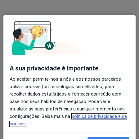
Esse especialista não oferece agendamento online para esse endereço.
Solicite um atendimento
A sua privacidade é importante.
Ao aceitar, permite-nos a nós e aos nossos parceiros
utilizar cookies (ou tecnologias semelhantes) para
Joana Viveiros
recolher dados estatísticos e fornecer conteúdo com
Dentista
base nos seus hábitos de navegação. Pode ver e
atualizar as suas preferências a qualquer momento nas
Rua Nossa Senhora de Fátima nr 62 , Vila Meã
•
Mapa
configurações. Saiba mais na
política de privacidade e de
Clinica de Medicina Dentaria Real Dente
cookies.
Esse especialista não oferece agendamento online para esse endereço.