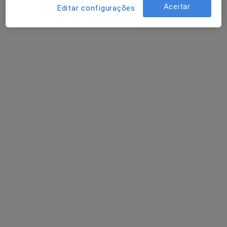
Solicite um atendimento
Aceitar
Editar configurações
Madalena Dental Care
Dentista, Médico estético
Avenida 25 de Abril, 53 F, Amarante
•
Mapa
Madalena Dental Care
Nenhum profissional neste centro médico tem consultas disponíveis
Mostrar perfil