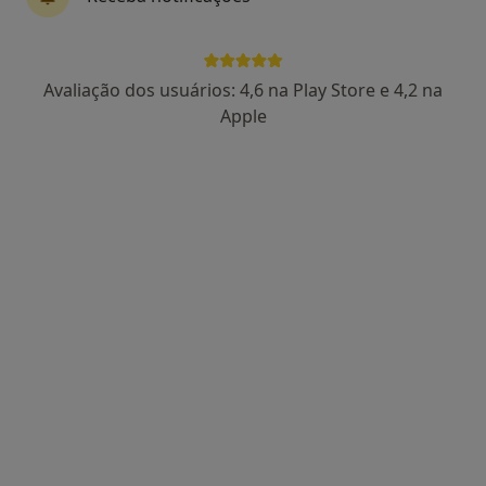
3 opiniões
Praça da República, 99, Lousada
•
Mapa
Consultório privado
Avaliação dos usuários: 4,6 na Play Store e 4,2 na
Esse especialista não oferece agendamento online para esse endereço.
Apple
Solicite um atendimento
Dra. Eduarda Sandra Da Silva Simoes
Dentista
Alameda dr miranda da rocha 170 lj G, Marco de Canaveses
•
Mapa
Simoes Dental Clinic