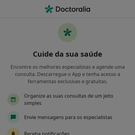
Men
Dentista • Marco de Canaveses, Porto
Filters
Mapa
Dentistas em Marco de Canaveses
Cuide da sua saúde
Como classificamos os resultados
Encontre os melhores especialistas e agende uma
consulta. Descarregue o App e tenha acesso a
ferramentas exclusivas e gratuitas.
Organize as suas consultas de um jeito
simples
Envie mensagens para os especialistas
Dr. Pedro Braamcamp de Mancellos
Dentista
Receba notificações