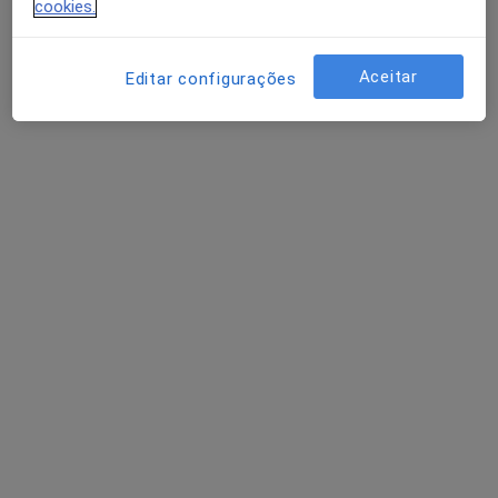
cookies.
Rua Adriano Correia de Oliveira, Lisboa
•
Mapa
Medical One - Centro Clínico
Aceitar
Editar configurações
Consulta online
35 €
Nenhum profissional neste centro médico tem consultas disponíveis
Mostrar perfil
Dra. Joana Barroso
Clínico geral
Rua Adriano Correia de Oliveira, Lisboa
•
Mapa