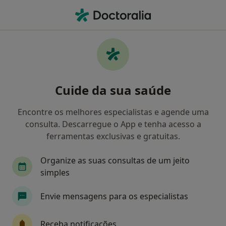
Men
Clínico Geral • Lisboa, Lisboa
Filters
• 1
Mapa
Clinicos gerais recomendados de CA
Cuide da sua saúde
Seguros em Lisboa
Como classificamos os resultados
Encontre os melhores especialistas e agende uma
consulta. Descarregue o App e tenha acesso a
ferramentas exclusivas e gratuitas.
Organize as suas consultas de um jeito
simples
Envie mensagens para os especialistas
Dr. Fernando Delgado
Receba notificações
Clínico geral, Médico de família