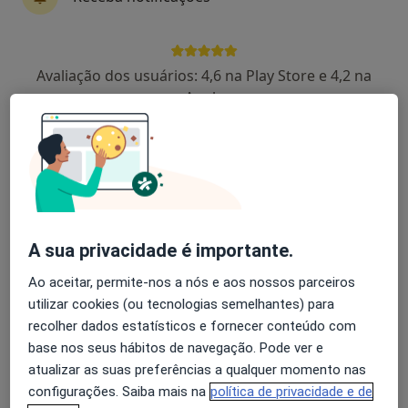
6 opiniões
Rua Professor Fernando Fonseca, Lisboa
•
Mapa
Avaliação dos usuários: 4,6 na Play Store e 4,2 na
Clínica Cuf Alvalade
Apple
Esse especialista não oferece agendamento online para esse endereço.
Solicite um atendimento
A sua privacidade é importante.
Ao aceitar, permite-nos a nós e aos nossos parceiros
utilizar cookies (ou tecnologias semelhantes) para
recolher dados estatísticos e fornecer conteúdo com
Medical One - Centro Clínico
base nos seus hábitos de navegação. Pode ver e
atualizar as suas preferências a qualquer momento nas
·
Mais
Clínico geral, Alergologista, Dermatologista
configurações. Saiba mais na
política de privacidade e de
221 opiniões