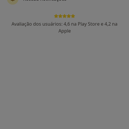
2 opiniões
Rua Santo Honorato, Edifício Torre - 2º Andar sala D, Vila Das Aves
•
Mapa
Clínica da Torre - Medicina Dentária
Avaliação dos usuários: 4,6 na Play Store e 4,2 na
Esse especialista não oferece agendamento online para esse endereço.
Apple
Solicite um atendimento
Dr. Pedro Braamcamp de Mancellos
Dentista
3 opiniões