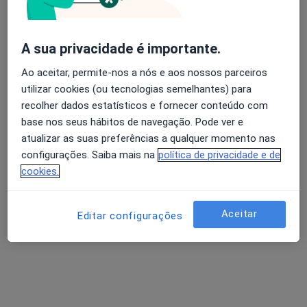
Largo Comendador Pereira Inácio, n.232, Baltar
•
Mapa
Clinica Médica Dentária de Baltar
Esse especialista não oferece agendamento online para esse endereço.
A sua privacidade é importante.
Solicite um atendimento
Ao aceitar, permite-nos a nós e aos nossos parceiros
utilizar cookies (ou tecnologias semelhantes) para
recolher dados estatísticos e fornecer conteúdo com
base nos seus hábitos de navegação. Pode ver e
atualizar as suas preferências a qualquer momento nas
configurações. Saiba mais na
política de privacidade e de
cookies.
Aceitar
Editar configurações
Dra. Armanda Maria Vicente de Almeida
Dentista
3 opiniões
Rua Nova da Telheira, 235,, St.º Tirso
•
Mapa