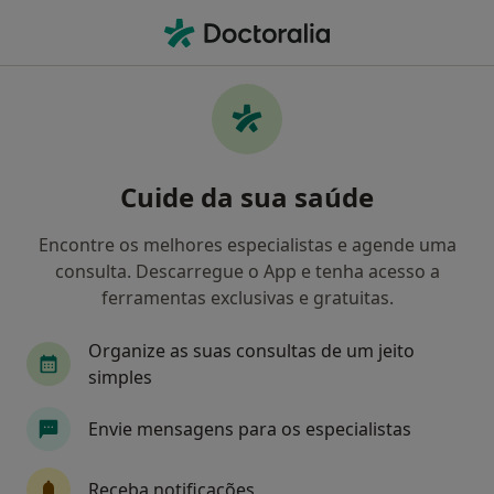
Men
Dentista • Freamunde, Porto
Filters
Mapa
Dentistas em Freamunde
Cuide da sua saúde
Como classificamos os resultados
Encontre os melhores especialistas e agende uma
consulta. Descarregue o App e tenha acesso a
ferramentas exclusivas e gratuitas.
Organize as suas consultas de um jeito
simples
Envie mensagens para os especialistas
Dr. Miguel Ângelo Gouveia
Dentista
Receba notificações