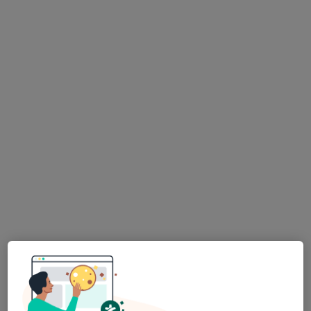
Morada 1
Morada 2
Rua Dr. José Firmino, 81, Paredes
•
Mapa
Clínica Médico Dentária Vale Do Sousa
Esse especialista não oferece agendamento online para esse endereço.
Solicite um atendimento
Catarina Pereirinha
Dentista