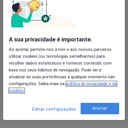
A sua privacidade é importante.
Ao aceitar, permite-nos a nós e aos nossos parceiros
utilizar cookies (ou tecnologias semelhantes) para
Mário Rui Ribeiro Cerqueira Afonso
recolher dados estatísticos e fornecer conteúdo com
Dentista
base nos seus hábitos de navegação. Pode ver e
atualizar as suas preferências a qualquer momento nas
Av. Dr. Francisco Sá Carneiro, 309, Paredes
•
Mapa
configurações. Saiba mais na
política de privacidade e de
Consultório privado
cookies.
Esse especialista não oferece agendamento online para esse endereço.
Solicite um atendimento
Aceitar
Editar configurações