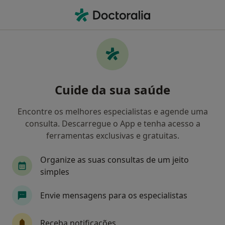
Men
Dentista • Freamunde, Porto
Filters
Mapa
Dentistas em Freamunde
Cuide da sua saúde
Como classificamos os resultados
Encontre os melhores especialistas e agende uma
consulta. Descarregue o App e tenha acesso a
ferramentas exclusivas e gratuitas.
Organize as suas consultas de um jeito
simples
Envie mensagens para os especialistas
Dra. Mario Antonio Marques Gomes
Dentista
Receba notificações