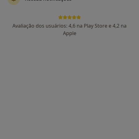
Rua Da Maiata, 69, Lordelo Prd
•
Mapa
Consultório privado
Esse especialista não oferece agendamento online para esse endereço.
Avaliação dos usuários: 4,6 na Play Store e 4,2 na
Apple
Solicite um atendimento
Mário Jorge Morais de Aguiar e Castro
Dentista
Praça General Humberto Delgado 33, 2º Andar, Santo Tirso
•
Mapa
Consultório privado