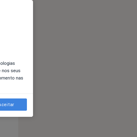
Segunda-feira
Ter,
Qua
10 Ago
11 Ago
12 Ago
nologias
e nos seus
momento nas
Segunda-feira
Ter,
Qua
10 Ago
11 Ago
12 Ago
Aceitar