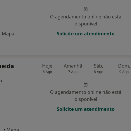
O agendamento online não está
disponível
•
Mapa
Solicite um atendimento
meida
Hoje
Amanhã
Sáb,
Dom,
6 Ago
7 Ago
8 Ago
9 Ago
ta
O agendamento online não está
disponível
Solicite um atendimento
anta Maria da Feira
•
Mapa