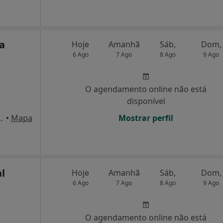
a
Hoje
Amanhã
Sáb,
Dom,
6 Ago
7 Ago
8 Ago
9 Ago
O agendamento online não está
disponível
 1º, Oliveira de Azeméis
•
Mapa
Mostrar perfil
al
Hoje
Amanhã
Sáb,
Dom,
6 Ago
7 Ago
8 Ago
9 Ago
O agendamento online não está