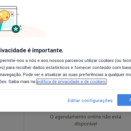
vas
Hoje
Amanhã
Sáb,
Dom,
6 Ago
7 Ago
8 Ago
9 Ago
O agendamento online não está
disponível
rivacidade é importante.
•
Mapa
Solicite um atendimento
 permite-nos a nós e aos nossos parceiros utilizar cookies (ou tec
s) para recolher dados estatísticos e fornecer conteúdo com bas
 navegação. Pode ver e atualizar as suas preferências a qualquer 
ões. Saiba mais na
política de privacidade e de cookies.
Hoje
Amanhã
Sáb,
Dom,
6 Ago
7 Ago
8 Ago
9 Ago
Editar configurações
O agendamento online não está
disponível