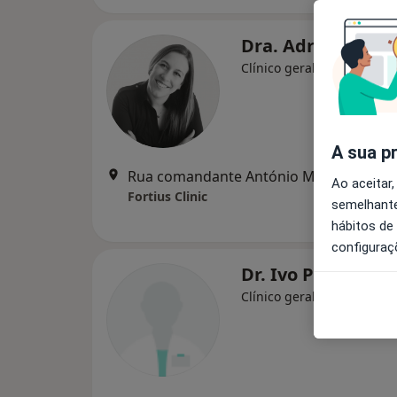
Dra. Adriana Rel
Clínico geral
A sua p
Rua comandante António Martins 1 loja 4 , Santa Maria da Feira
Ao aceitar,
Fortius Clinic
semelhante
hábitos de
configuraç
Dr. Ivo Pinto
Clínico geral