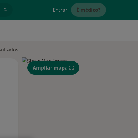
Entrar
É médico?
sultados
Segunda-feira
Ter,
Qua
Ampliar mapa
10 Ago
11 Ago
12 Ago