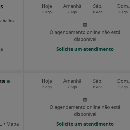
es
Hoje
Amanhã
Sáb,
Dom,
6 Ago
7 Ago
8 Ago
9 Ago
rabalho
O agendamento online não está
disponível
a
Solicite um atendimento
osa
Hoje
Amanhã
Sáb,
Dom,
6 Ago
7 Ago
8 Ago
9 Ago
O agendamento online não está
disponível
eira, São João Da Madeira
•
Mapa
Solicite um atendimento