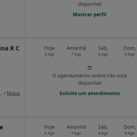
disponível
Mostrar perfil
ina R C
Hoje
Amanhã
Sáb,
Dom,
6 Ago
7 Ago
8 Ago
9 Ago
O agendamento online não está
disponível
 Edifício Palmeiras-, Lourosa
•
Mapa
Solicite um atendimento
te
Hoje
Amanhã
Sáb,
Dom,
6 Ago
7 Ago
8 Ago
9 Ago