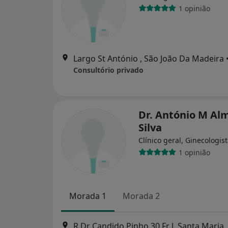
1 opinião
Largo St António , São João Da Madeira
Consultório privado
Dr. António M Al
Silva
Clínico geral, Ginecologis
1 opinião
Morada 1
Morada 2
R Dr Candido Pinho 30 Fr J, S