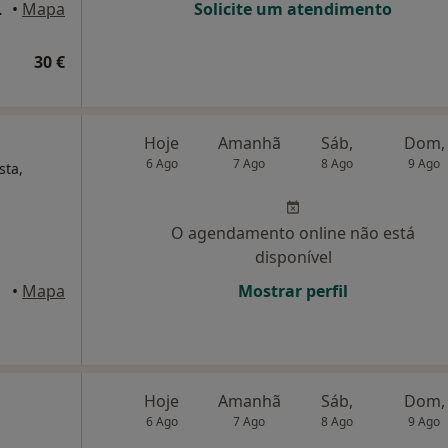
ira Da Regedoura
•
Mapa
Solicite um atendimento
30 €
Hoje
Amanhã
Sáb,
Dom,
6 Ago
7 Ago
8 Ago
9 Ago
sta,
O agendamento online não está
disponível
•
Mapa
Mostrar perfil
Hoje
Amanhã
Sáb,
Dom,
6 Ago
7 Ago
8 Ago
9 Ago