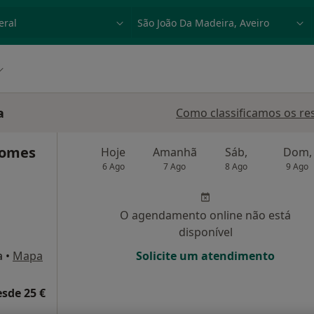
dade, doença ou nome
p. ex. Lisboa
a
Como classificamos os re
 Gomes
Hoje
Amanhã
Sáb,
Dom,
6 Ago
7 Ago
8 Ago
9 Ago
O agendamento online não está
disponível
a
•
Mapa
Solicite um atendimento
esde 25 €