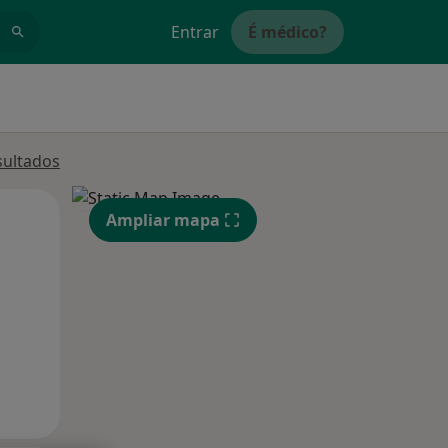
Entrar
É médico?
sultados
Segunda-feira
Ter,
Qua
Ampliar mapa
10 Ago
11 Ago
12 Ago