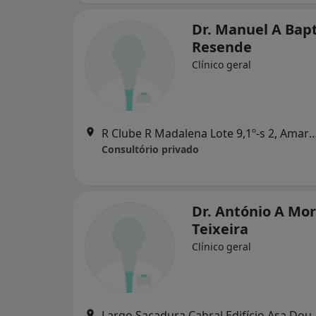
Dr. Manuel A Bapt
Resende
Clínico geral
R Clube R Madalena Lote 9,1º-s 2
Consultório privado
Dr. António A Mor
Teixeira
Clínico geral
Largo Sacadura Cabral Edifíci