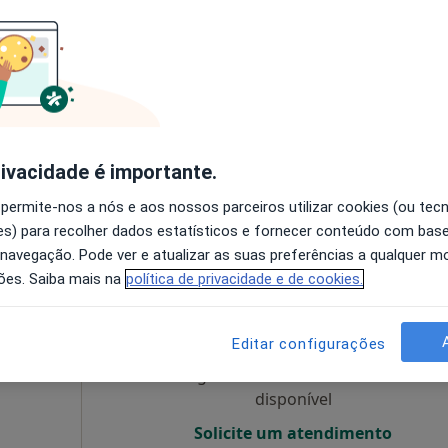
Hoje
Amanhã
Sáb,
Dom,
e
6 Ago
7 Ago
8 Ago
9 Ago
a,
O agendamento online não está
disponível
rivacidade é importante.
Solicite um atendimento
 permite-nos a nós e aos nossos parceiros utilizar cookies (ou tec
s) para recolher dados estatísticos e fornecer conteúdo com bas
 navegação. Pode ver e atualizar as suas preferências a qualquer 
ões. Saiba mais na
política de privacidade e de cookies.
lo-
Hoje
Amanhã
Sáb,
Dom,
6 Ago
7 Ago
8 Ago
9 Ago
Editar configurações
O agendamento online não está
disponível
Solicite um atendimento