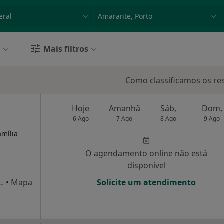
dade, doença ou nome
p. ex. Lisboa
e
Mais filtros
Como classificamos os re
Hoje
Amanhã
Sáb,
Dom,
6 Ago
7 Ago
8 Ago
9 Ago
amília
O agendamento online não está
disponível
res, 1520, Marco de Canaveses
•
Mapa
Solicite um atendimento