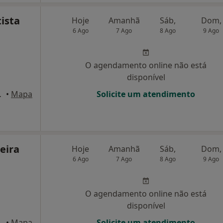
ista
Hoje
Amanhã
Sáb,
Dom,
6 Ago
7 Ago
8 Ago
9 Ago
O agendamento online não está
disponível
, Amarante
•
Mapa
Solicite um atendimento
eira
Hoje
Amanhã
Sáb,
Dom,
6 Ago
7 Ago
8 Ago
9 Ago
O agendamento online não está
disponível
o Asa Douro-s F, Marco de Canaveses
•
Mapa
Solicite um atendimento