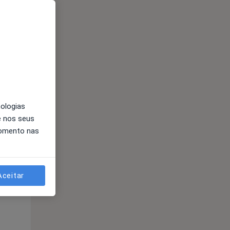
Segunda-feira
Ter,
Qua
10 Ago
11 Ago
12 Ago
nologias
e nos seus
momento nas
Segunda-feira
Ter,
Qua
10 Ago
11 Ago
12 Ago
Aceitar