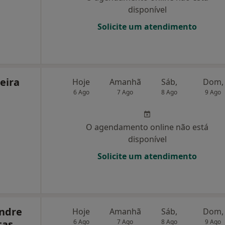
disponível
Solicite um atendimento
eira
Hoje
Amanhã
Sáb,
Dom,
6 Ago
7 Ago
8 Ago
9 Ago
O agendamento online não está
disponível
Solicite um atendimento
andre
Hoje
Amanhã
Sáb,
Dom,
tas
6 Ago
7 Ago
8 Ago
9 Ago