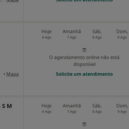
Hoje
Amanhã
Sáb,
Dom,
6 Ago
7 Ago
8 Ago
9 Ago
O agendamento online não está
disponível
eses
•
Mapa
Solicite um atendimento
 S M
Hoje
Amanhã
Sáb,
Dom,
6 Ago
7 Ago
8 Ago
9 Ago