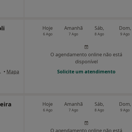
li
Hoje
Amanhã
Sáb,
Dom,
6 Ago
7 Ago
8 Ago
9 Ago
O agendamento online não está
disponível
14, Marco de Canaveses
•
Mapa
Solicite um atendimento
eira
Hoje
Amanhã
Sáb,
Dom,
6 Ago
7 Ago
8 Ago
9 Ago
O agendamento online não está