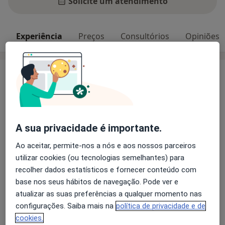
Solicite um atendimento
Experiência
Preços
Consultórios
Opiniões
Experiência
Olá, sou a Dra. Sofia Pereira Alves!
Desde cedo tenho uma enorme paixão pela área da
Medicina Estética, à qual me tenho dedicado de forma
exclusiva nos últimos anos. Sou muito grata por ter a
A sua privacidade é importante.
oportunidade de trabalhar numa área que me faz
Ao aceitar, permite-nos a nós e aos nossos parceiros
sentir tão completa e realizada profissionalmente.
utilizar cookies (ou tecnologias semelhantes) para
recolher dados estatísticos e fornecer conteúdo com
Sobre mim
Através do meu trabalho pretendo realçar a beleza
mais
base nos seus hábitos de navegação. Pode ver e
natural e elevar a auto-estima dos meus pacientes,
Principais doenças tratadas
atualizar as suas preferências a qualquer momento nas
ajudando-os a encontrarem a sua melhor versão e a
configurações. Saiba mais na
política de privacidade e de
Assimetria Facial
Alterações Do Peso Corporal
tornarem-se pessoas mais confiantes e felizes,
cookies.
a11y
Alopecia
Bruxismo
Anormalidades Da Pele
+2
melhorando a sua qualidade de vida e bem-estar!