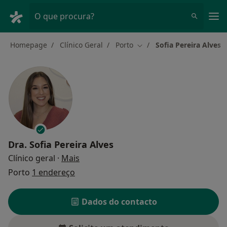
Men
O que procura?
Homepage
Clínico Geral
Porto
Sofia Pereira Alves
Mudar de cidade
Dra.
Sofia Pereira Alves
sobre as especializações
Clínico geral
·
Mais
Porto
1 endereço
Dados do contacto