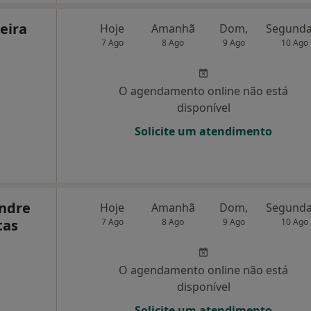
eira
Hoje
Amanhã
Dom,
7 Ago
8 Ago
9 Ago
10 Ago
O agendamento online não está
disponível
Solicite um atendimento
andre
Hoje
Amanhã
Dom,
tas
7 Ago
8 Ago
9 Ago
10 Ago
O agendamento online não está
disponível
Solicite um atendimento