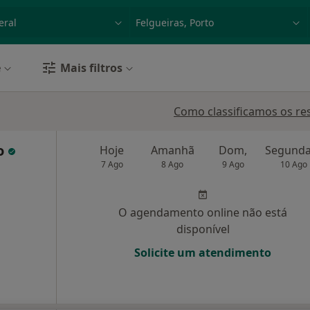
dade, doença ou nome
p. ex. Lisboa
e
Mais filtros
Como classificamos os re
to
Hoje
Amanhã
Dom,
7 Ago
8 Ago
9 Ago
10 Ago
O agendamento online não está
disponível
Solicite um atendimento