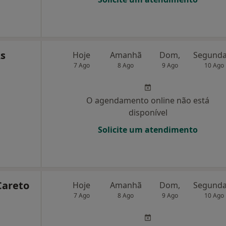
Ás
Hoje
Amanhã
Dom,
7 Ago
8 Ago
9 Ago
10 Ago
O agendamento online não está
disponível
Solicite um atendimento
Careto
Hoje
Amanhã
Dom,
7 Ago
8 Ago
9 Ago
10 Ago