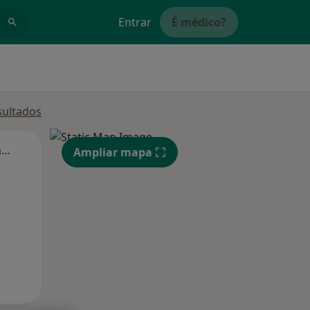
Entrar
É médico?
sultados
Segunda-feira
Ter,
Qua
Qui,
Ampliar mapa
11 Ago
12 Ago
13 Ago