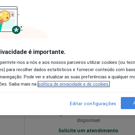
Hoje
Amanhã
Dom,
e
7 Ago
8 Ago
9 Ago
10 Ago
a,
O agendamento online não está
disponível
rivacidade é importante.
Solicite um atendimento
 permite-nos a nós e aos nossos parceiros utilizar cookies (ou tec
s) para recolher dados estatísticos e fornecer conteúdo com bas
 navegação. Pode ver e atualizar as suas preferências a qualquer 
ões. Saiba mais na
política de privacidade e de cookies.
lo-
Hoje
Amanhã
Dom,
7 Ago
8 Ago
9 Ago
10 Ago
Editar configurações
O agendamento online não está
disponível
Solicite um atendimento