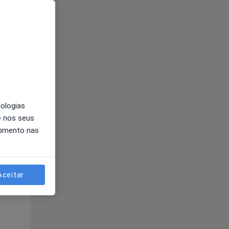
Segunda-feira
Ter,
Qua
Qui,
11 Ago
12 Ago
13 Ago
nologias
e nos seus
momento nas
Segunda-feira
Ter,
Qua
Qui,
11 Ago
12 Ago
13 Ago
Aceitar