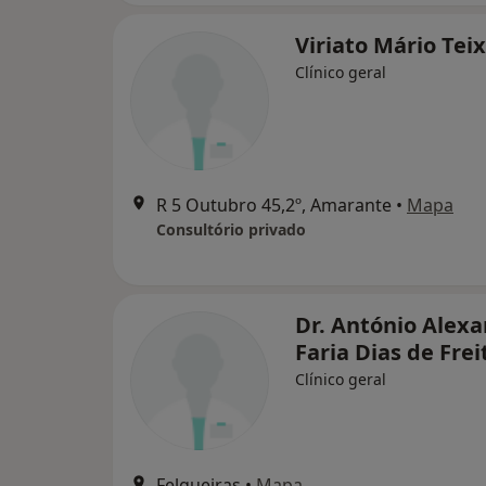
Viriato Mário Teix
Clínico geral
R 5 Outubro 45,2º, Amarante
•
Mapa
Consultório privado
Dr. António Alex
Faria Dias de Frei
Clínico geral
Felgueiras
•
Mapa