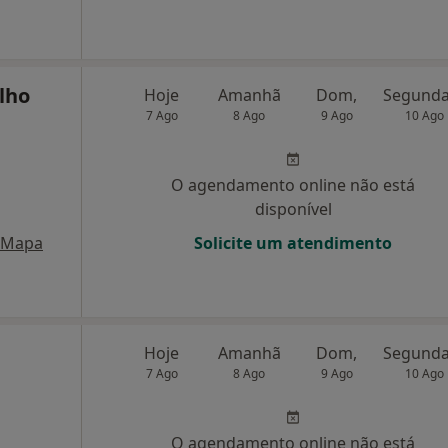
lho
Hoje
Amanhã
Dom,
7 Ago
8 Ago
9 Ago
10 Ago
O agendamento online não está
disponível
Mapa
Solicite um atendimento
Hoje
Amanhã
Dom,
7 Ago
8 Ago
9 Ago
10 Ago
O agendamento online não está