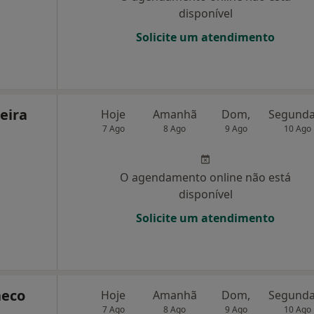
disponível
Solicite um atendimento
eira
Hoje
Amanhã
Dom,
7 Ago
8 Ago
9 Ago
10 Ago
O agendamento online não está
disponível
Solicite um atendimento
heco
Hoje
Amanhã
Dom,
7 Ago
8 Ago
9 Ago
10 Ago