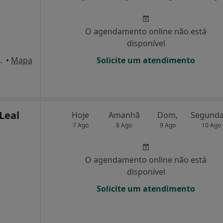
O agendamento online não está
disponível
ca 202, Lousada
•
Mapa
Solicite um atendimento
Leal
Hoje
Amanhã
Dom,
7 Ago
8 Ago
9 Ago
10 Ago
O agendamento online não está
disponível
Solicite um atendimento