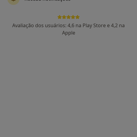
Prof. Dr Victor F Certal
Avaliação dos usuários: 4,6 na Play Store e 4,2 na
Otorrinolaringologista
Apple
17 opiniões
Estrada da Circunvalação 14341, Porto
•
Mapa
Hospital CUF Porto
Esse especialista não oferece agendamento online para esse endereço.
Solicite um atendimento