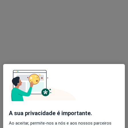
Dra. Ana Almeida
Terapeuta da fala
RUA DO SOBRAL 32, Mozelos Vfr
•
Mapa
Ana Almeida - Terapia com Alegria
Consulta domiciliar Terapia da Fala
Serviço gratuito
Esse especialista não oferece agendamento online para esse endereço.
Solicite um atendimento
A sua privacidade é importante.
Ao aceitar, permite-nos a nós e aos nossos parceiros