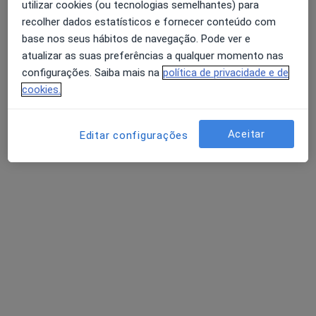
utilizar cookies (ou tecnologias semelhantes) para
Vera Angelino
recolher dados estatísticos e fornecer conteúdo com
Terapeuta da fala
base nos seus hábitos de navegação. Pode ver e
•
Mapa
atualizar as suas preferências a qualquer momento nas
Speechy - Serviços Especializados em Terapia da Fala
configurações. Saiba mais na
política de privacidade e de
Consulta online
40 €
cookies.
Esse especialista não oferece agendamento online para esse endereço.
Aceitar
Editar configurações
Solicite um atendimento
Sara Ferreira