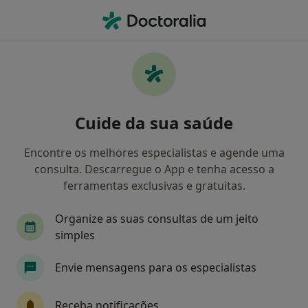
Men
Distúrbios Da Voz • Vila Nova de Gaia, Porto
Filters
• 1
Mapa
Distúrbios Da Voz, Vila Nova de Gaia
Cuide da sua saúde
Como classificamos os resultados
Encontre os melhores especialistas e agende uma
consulta. Descarregue o App e tenha acesso a
Qual é a especialização que procura?
ferramentas exclusivas e gratuitas.
Terapeuta da fala
Otorrinolaringologista
Organize as suas consultas de um jeito
simples
Envie mensagens para os especialistas
Receba notificações