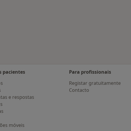
adas em Vila Nova de Gaia
s pacientes
Para profissionais
os
Registar gratuitamente
s
Contacto
tas e respostas
os
as
ções móveis