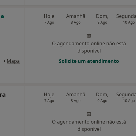
s
Hoje
Amanhã
Dom,
7 Ago
8 Ago
9 Ago
10 Ago
O agendamento online não está
disponível
•
Mapa
Solicite um atendimento
ra
Hoje
Amanhã
Dom,
7 Ago
8 Ago
9 Ago
10 Ago
O agendamento online não está
disponível