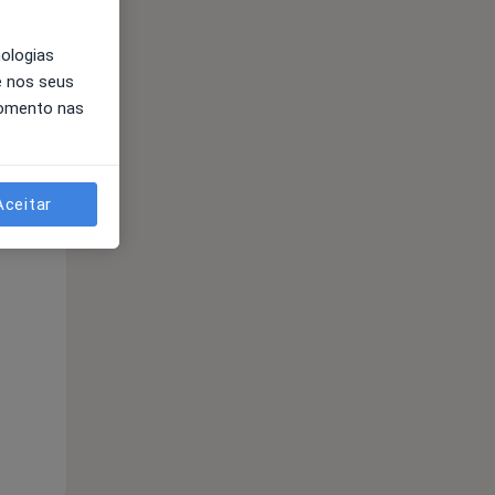
nologias
e nos seus
momento nas
Aceitar
Segunda-feira
Ter,
Qua
Qui,
11 Ago
12 Ago
13 Ago