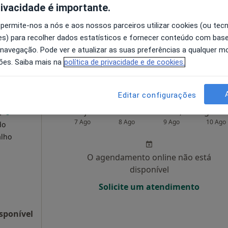
rivacidade é importante.
O agendamento online não está
 permite-nos a nós e aos nossos parceiros utilizar cookies (ou tec
disponível
s) para recolher dados estatísticos e fornecer conteúdo com bas
 navegação. Pode ver e atualizar as suas preferências a qualquer 
ova de Gaia
•
Mapa
Solicite um atendimento
ões. Saiba mais na
política de privacidade e de cookies.
Editar configurações
o
Hoje
Amanhã
Dom,
7 Ago
8 Ago
9 Ago
10 Ago
do
alho
O agendamento online não está
disponível
Solicite um atendimento
sponível