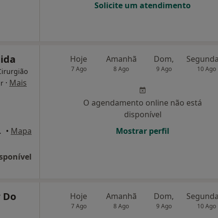
Solicite um atendimento
bida
Hoje
Amanhã
Dom,
7 Ago
8 Ago
9 Ago
10 Ago
Cirurgião
·
Mais
ar
O agendamento online não está
disponível
ova de Gaia
•
Mapa
Mostrar perfil
sponível
r Do
Hoje
Amanhã
Dom,
7 Ago
8 Ago
9 Ago
10 Ago