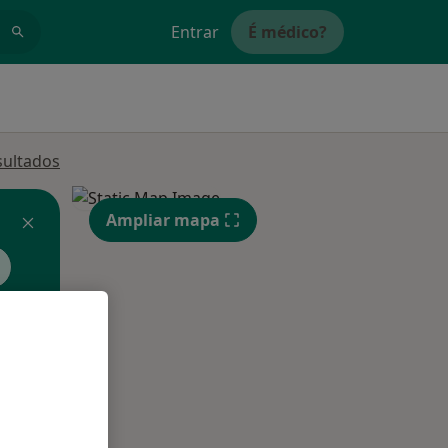
Entrar
É médico?
sultados
Ampliar mapa
Segunda-feira
Ter,
Qua
Qui,
11 Ago
12 Ago
13 Ago