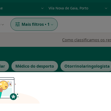
dade, doença ou nome
p. ex. Lisboa
e
Mais filtros
•
1
Como classificamos os re
lar
Médico do desporto
Otorrinolaringologista
 Melo
Hoje
Amanhã
Dom,
7 Ago
8 Ago
9 Ago
10 Ago