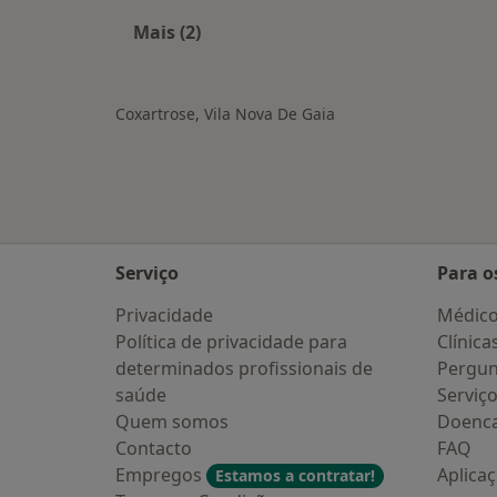
Mais (2)
Mais na categoria: Doenças relacion
Coxartrose, Vila Nova De Gaia
Serviço
Para o
Privacidade
Médic
Política de privacidade para
Clínica
determinados profissionais de
Pergun
saúde
Serviç
Quem somos
Doenc
Contacto
FAQ
Empregos
Aplica
Estamos a contratar!