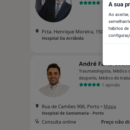
18 opiniões
A sua p
Ao aceitar,
semelhante
hábitos de
Pcta. Henrique Moreira, 150, Vila N
configuraç
Hospital Da Arrábida
André Faria Cout
Traumatologista, Médico 
desporto, Médico do trab
1 opinião
Rua de Camões 906, Porto
•
Mapa
Hospital de Santamaria - Porto
Consulta online
Preço não di