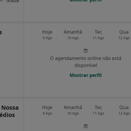
s
Hoje
Amanhã
Ter,
Qua
9 Ago
10 Ago
11 Ago
12 Ago
O agendamento online não está
disponível
Mostrar perfil
 Nossa
Hoje
Amanhã
Ter,
Qua
édios
9 Ago
10 Ago
11 Ago
12 Ago