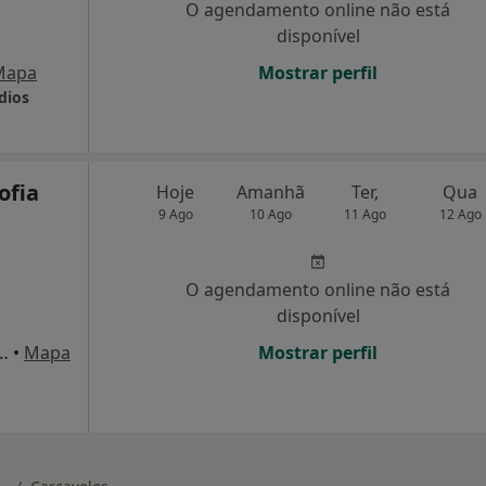
O agendamento online não está
disponível
Mapa
Mostrar perfil
dios
ofia
Hoje
Amanhã
Ter,
Qua
9 Ago
10 Ago
11 Ago
12 Ago
O agendamento online não está
disponível
s, nº73C, Cruz Quebrada-Dafundo
•
Mapa
Mostrar perfil