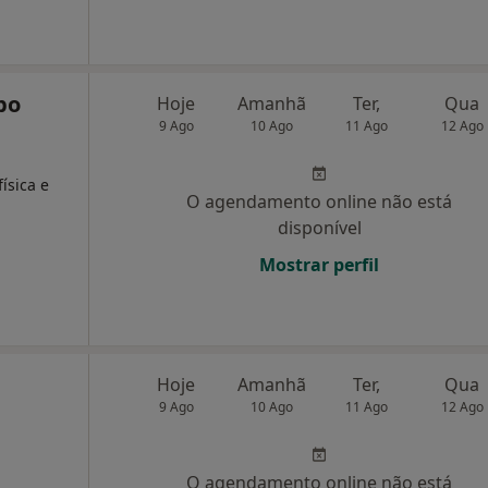
bo
Hoje
Amanhã
Ter,
Qua
9 Ago
10 Ago
11 Ago
12 Ago
,
ísica e
O agendamento online não está
disponível
Mostrar perfil
Hoje
Amanhã
Ter,
Qua
9 Ago
10 Ago
11 Ago
12 Ago
O agendamento online não está