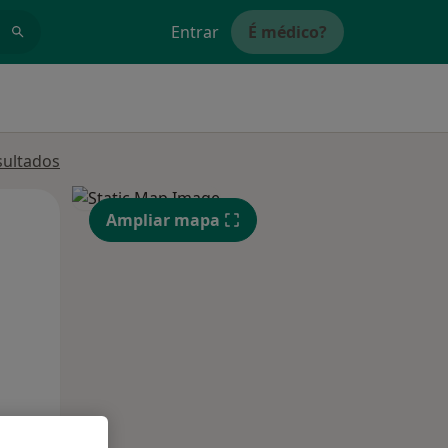
Entrar
É médico?
sultados
Qui,
Sex,
Sáb,
Ampliar mapa
13 Ago
14 Ago
15 Ago