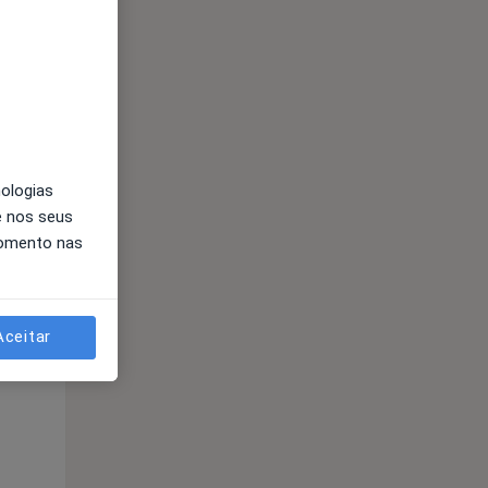
Qui,
Sex,
Sáb,
13 Ago
14 Ago
15 Ago
nologias
e nos seus
momento nas
Qui,
Sex,
Sáb,
13 Ago
14 Ago
15 Ago
Aceitar