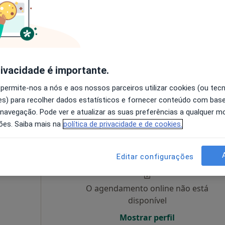
hoy
Hoje
Amanhã
Ter,
Qua
9 Ago
10 Ago
11 Ago
12 Ago
rnativo
O agendamento online não está
rivacidade é importante.
disponível
s
•
Mapa
Mostrar perfil
 permite-nos a nós e aos nossos parceiros utilizar cookies (ou tec
s) para recolher dados estatísticos e fornecer conteúdo com bas
 navegação. Pode ver e atualizar as suas preferências a qualquer 
ões. Saiba mais na
política de privacidade e de cookies.
Hoje
Amanhã
Ter,
Qua
9 Ago
10 Ago
11 Ago
12 Ago
Editar configurações
O agendamento online não está
disponível
Mostrar perfil