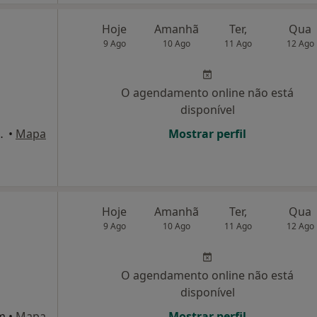
Hoje
Amanhã
Ter,
Qua
9 Ago
10 Ago
11 Ago
12 Ago
O agendamento online não está
disponível
és de Cima, Algés
•
Mapa
Mostrar perfil
Hoje
Amanhã
Ter,
Qua
9 Ago
10 Ago
11 Ago
12 Ago
O agendamento online não está
disponível
ém
•
Mapa
Mostrar perfil