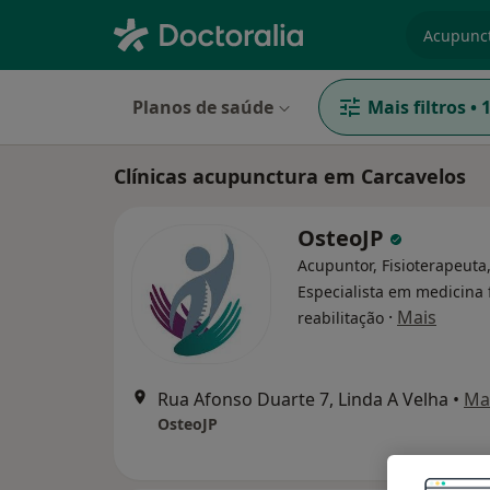
especiali
Planos de saúde
Mais filtros
•
Clínicas acupunctura em Carcavelos
OsteoJP
Acupuntor, Fisioterapeuta
Especialista em medicina f
·
Mais
reabilitação
Rua Afonso Duarte 7, Linda A Velha
•
Ma
OsteoJP