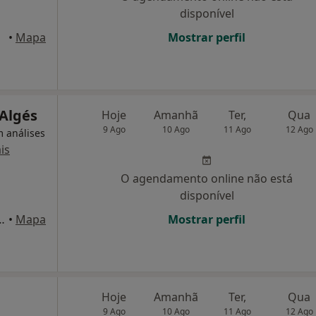
disponível
ouro
•
Mapa
Mostrar perfil
 Algés
Hoje
Amanhã
Ter,
Qua
9 Ago
10 Ago
11 Ago
12 Ago
m análises
is
O agendamento online não está
disponível
erra, Nº 93 A - R/c Esq., Algés
•
Mapa
Mostrar perfil
a
Hoje
Amanhã
Ter,
Qua
9 Ago
10 Ago
11 Ago
12 Ago