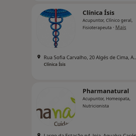
Clínica Ísis
Acupuntor, Clínico geral,
·
Mais
Fisioterapeuta
Rua Sofia Carvalho, 20 Alg
Clínica Ísis
Pharmanatural
Acupuntor, Homeopata,
Nutricionista
Largo da Estação n4, loja, Agualva-Cac