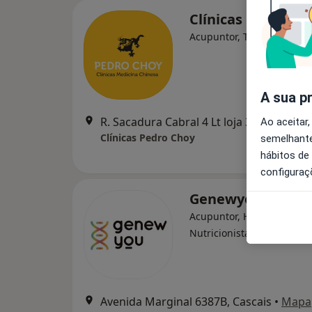
Clínicas Pedro C
Acupuntor, Terapeuta alte
A sua p
R. Sacadura Cabral 4 Lt loja 3, Carcavelo
Ao aceitar,
Clínicas Pedro Choy
semelhante
hábitos de
configuraç
Genewyou
Acupuntor, Homeopata,
·
Mais
Nutricionista
Avenida Marginal 6387B, Cascais
•
Mapa