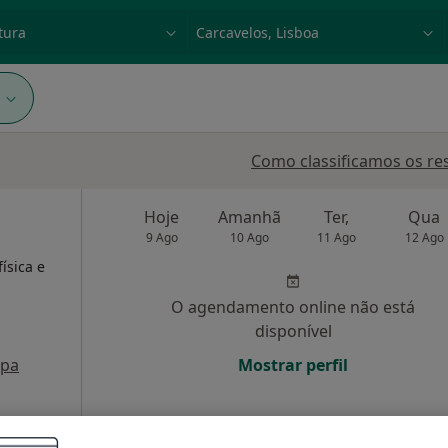
dade, doença ou nome
p. ex. Lisboa
1
Como classificamos os re
Hoje
Amanhã
Ter,
Qua
9 Ago
10 Ago
11 Ago
12 Ago
,
ísica e
O agendamento online não está
disponível
pa
Mostrar perfil