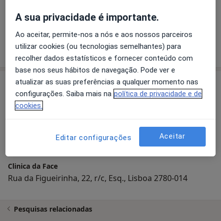
A sua privacidade é importante.
Dr. Luís Matos Cunha
Dentista
Ao aceitar, permite-nos a nós e aos nossos parceiros
utilizar cookies (ou tecnologias semelhantes) para
recolher dados estatísticos e fornecer conteúdo com
base nos seus hábitos de navegação. Pode ver e
atualizar as suas preferências a qualquer momento nas
Consultório
configurações. Saiba mais na
política de privacidade e de
cookies.
Ampliar o mapa
Aceitar
Editar configurações
Clinica da Face
Rua da Figueirinha, 22, r/c, Esq., Lisboa 2780-014
Pesquisas relacionadas