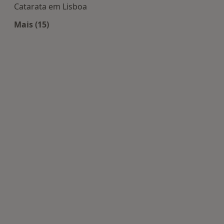
Catarata em Lisboa
Mais (15)
Mais na categoria: Doenças mais tratadas