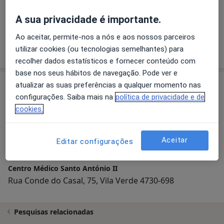
A sua privacidade é importante.
Marlene Pimentel
Psicólogo
Ao aceitar, permite-nos a nós e aos nossos parceiros
utilizar cookies (ou tecnologias semelhantes) para
recolher dados estatísticos e fornecer conteúdo com
base nos seus hábitos de navegação. Pode ver e
Consultório
atualizar as suas preferências a qualquer momento nas
configurações. Saiba mais na
política de privacidade e de
cookies.
Ampliar o mapa
Aceitar
Editar configurações
Centro Médico Santo António II
Rua Conde do Casal, 75, Vila Verde 4730-698
Pesquisas relacionadas