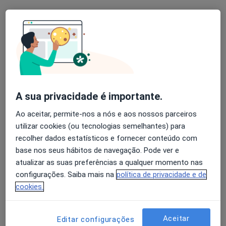
A sua privacidade é importante.
Clínica Médica Dentária de Merelim
Ao aceitar, permite-nos a nós e aos nossos parceiros
·
Dentista, Especialista em análises clínicas, Médico estético
utilizar cookies (ou tecnologias semelhantes) para
Mais
recolher dados estatísticos e fornecer conteúdo com
Rua da Ramoa Loja B-Lote A, Braga
•
Mapa
base nos seus hábitos de navegação. Pode ver e
Clínica Médica Dentária de Merelim
atualizar as suas preferências a qualquer momento nas
configurações. Saiba mais na
política de privacidade e de
Nenhum profissional neste centro médico tem consultas disponíveis
cookies.
Mostrar perfil
Aceitar
Editar configurações