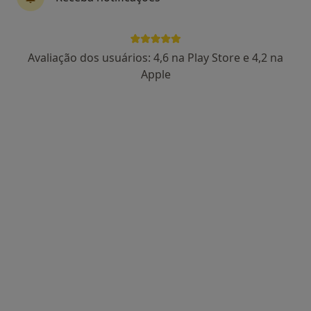
Av. da Imac. Conceição no 213,
•
Mapa
Clínica Santa Bárbara
Nenhum profissional neste centro médico tem consultas disponíveis
Avaliação dos usuários: 4,6 na Play Store e 4,2 na
Apple
Mostrar perfil
IDC.Clinic
Dentista, Médico estético
Rua Cónego Luciano Afonso dos Santos, n°41, Braga
•
Mapa
IDC.Clinic