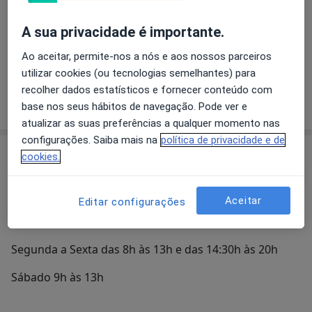
O que está procurando?
A sua privacidade é importante.
Cardiologista
Ortopedista
Ao aceitar, permite-nos a nós e aos nossos parceiros
utilizar cookies (ou tecnologias semelhantes) para
Psicólogo
Psiquiatra
recolher dados estatísticos e fornecer conteúdo com
base nos seus hábitos de navegação. Pode ver e
Pesquisar outra especialidade
atualizar as suas preferências a qualquer momento nas
configurações. Saiba mais na
política de privacidade e de
Sobre nós
cookies.
Rua Piteira Santos, lote 15 A - 2975-330 Quinta do
Conde
Aceitar
Editar configurações
939969602 / 212113787
Segunda a Sexta das 8h às 13h e das 14:30h às 20h
Sábado 9h às 13h