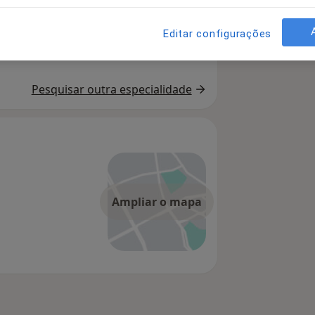
Oftalmologista
Editar configurações
Pesquisar outra especialidade
Ampliar o mapa