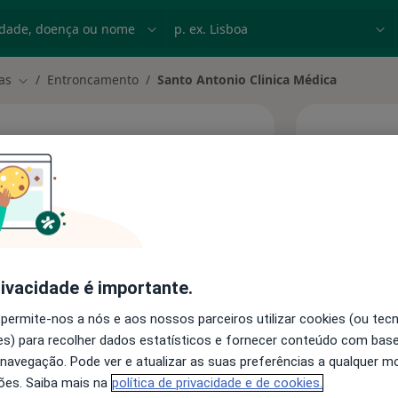
dade, doença ou nome
p. ex. Lisboa
as
Entroncamento
Santo Antonio Clinica Médica
Mudar de cidade
Hoje
ica Médica
6 Ago
ereço
Esta 
rivacidade é importante.
 permite-nos a nós e aos nossos parceiros utilizar cookies (ou tec
s) para recolher dados estatísticos e fornecer conteúdo com bas
 navegação. Pode ver e atualizar as suas preferências a qualquer 
ões. Saiba mais na
política de privacidade e de cookies.