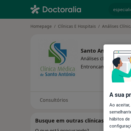
especiali
Homepage
Clínicas E Hospitais
Análises Clínic
Santo Antonio Clin
Análises clínicas
mais
Entroncamento
1 end
A sua p
Consultórios
Ao aceitar,
semelhante
hábitos de
Busque em outras clínicas
configuraç
O que está procurando?