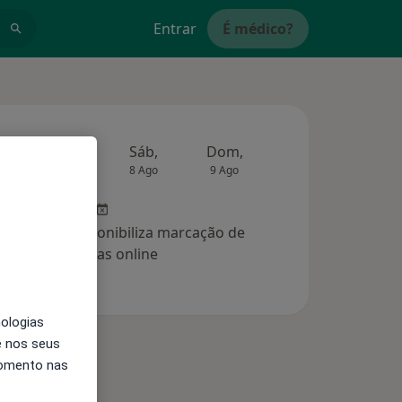
Entrar
É médico?
Amanhã
Sáb,
Dom,
Segunda-feira
Ter,
7 Ago
8 Ago
9 Ago
10 Ago
11 Ag
clínica não disponibiliza marcação de
consultas online
nologias
e nos seus
momento nas