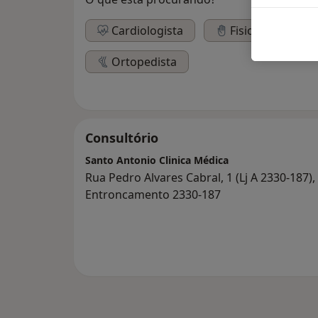
Cardiologista
Fisioterapeuta
Ortopedista
Consultório
Santo Antonio Clinica Médica
Rua Pedro Alvares Cabral, 1 (Lj A 2330-187),
Entroncamento 2330-187