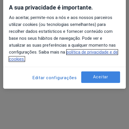
10 opiniões
A sua privacidade é importante.
R Agramonte 56, Porto
•
Mapa
Ao aceitar, permite-nos a nós e aos nossos parceiros
Avaliação dos usuários: 4,6 na Play Store e 4,2 na
Idealclinic-Centro Clínico
utilizar cookies (ou tecnologias semelhantes) para
Apple
recolher dados estatísticos e fornecer conteúdo com
Esse especialista não oferece agendamento online para esse endereço.
base nos seus hábitos de navegação. Pode ver e
Solicite um atendimento
atualizar as suas preferências a qualquer momento nas
configurações. Saiba mais na
política de privacidade e de
cookies.
Pesquisas relacionadas
Aceitar
Editar configurações
Outros especialistas da Generali
Dentistas com Generali em Porto
Otorrinolaringologistas com Generali em Porto
Cardiologistas com Generali em Porto
Oftalmologistas com Generali em Porto