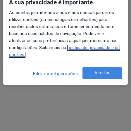
A sua privacidade é importante.
10 opiniões
Ao aceitar, permite-nos a nós e aos nossos parceiros
R Agramonte 56, Porto
•
Mapa
utilizar cookies (ou tecnologias semelhantes) para
Avaliação dos usuários: 4,6 na Play Store e 4,2 na
Idealclinic-Centro Clínico
recolher dados estatísticos e fornecer conteúdo com
Apple
Esse especialista não oferece agendamento online para esse endereço.
base nos seus hábitos de navegação. Pode ver e
atualizar as suas preferências a qualquer momento nas
Solicite um atendimento
configurações. Saiba mais na
política de privacidade e de
cookies.
Pesquisas relacionadas
Aceitar
Editar configurações
Outros especialistas da Eurovida
Cardiologistas com Eurovida em Porto
Oftalmologistas com Eurovida em Porto
Otorrinolaringologistas com Eurovida em Porto
Doenças mais tratadas