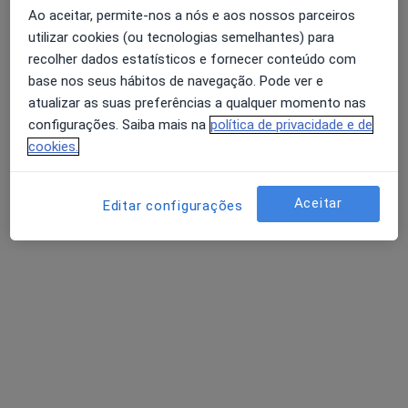
Ao aceitar, permite-nos a nós e aos nossos parceiros
10 opiniões
utilizar cookies (ou tecnologias semelhantes) para
R Agramonte 56, Porto
•
Mapa
recolher dados estatísticos e fornecer conteúdo com
Avaliação dos usuários: 4,6 na Play Store e 4,2 na
Idealclinic-Centro Clínico
base nos seus hábitos de navegação. Pode ver e
Apple
Esse especialista não oferece agendamento online para esse endereço.
atualizar as suas preferências a qualquer momento nas
configurações. Saiba mais na
política de privacidade e de
Solicite um atendimento
cookies.
Aceitar
Editar configurações
Pesquisas relacionadas
Doenças mais tratadas
Anormalidades Musculosqueléticas Porto
Cervicalgia Porto
Doenças Da Coluna Vertebral Porto
Hérnia de disco Porto