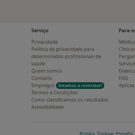
Serviço
Para o
Privacidade
Médic
Política de privacidade para
Clínica
determinados profissionais de
Pergun
saúde
Serviç
Quem somos
Doenc
Contacto
FAQ
Empregos
Aplica
Estamos a contratar!
Termos e Condições
Como classificamos os resultados
Acessibilidade
abre num novo s
abre num
a
Polska
,
Türkiye
,
España
,