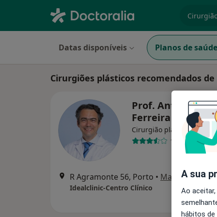
especiali
Datas disponíveis
Planos de saúd
Cirurgiões plásticos recomendados d
Prof. António Cos
Ferreira
Cirurgião plástico
10 opiniões
A sua p
R Agramonte 56, Porto
•
Mapa
Idealclinic-Centro Clínico
Ao aceitar,
semelhante
hábitos de