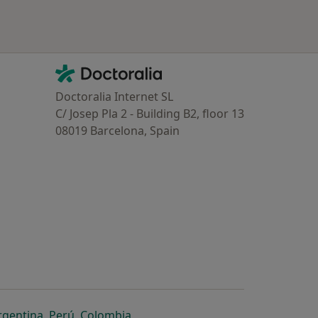
Contacto
Doctoralia - Homepage
Doctoralia Internet SL
C/ Josep Pla 2 - Building B2, floor 13
08019 Barcelona, Spain
dor
 separador
 novo separador
re num novo separador
abre num novo separador
abre num novo separador
abre num novo separador
rgentina
,
Perú
,
Colombia