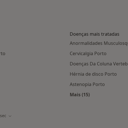
Doenças mais tratadas
Anormalidades Musculosqu
rto
Cervicalgia Porto
Doenças Da Coluna Verteb
Hérnia de disco Porto
Astenopia Porto
Mais (15)
Mais na categoria: D
sec
de cidade
Mudar de cidade