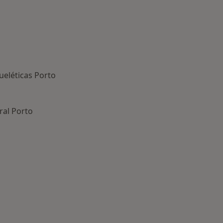
eléticas Porto
ral Porto
oenças mais tratadas