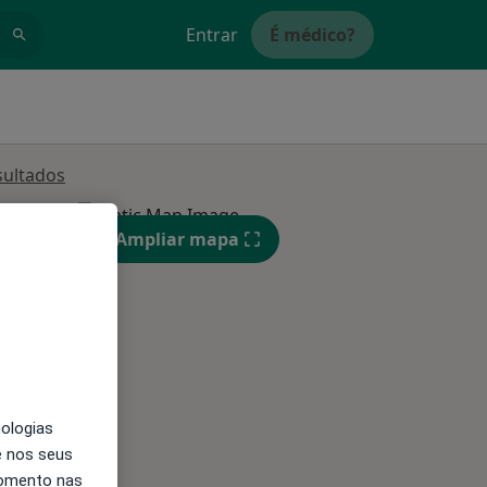
Entrar
É médico?
sultados
Qua
Qui,
Sex,
Ampliar mapa
12 Ago
13 Ago
14 Ago
nologias
e nos seus
momento nas