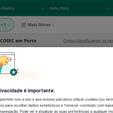
dade, doença ou nome
p. ex. Lisboa
e
•
1
Mais filtros
e COSEC em Porto
Como classificamos os re
ta
Hoje
Amanhã
Segunda-feira
Ter,
8 Ago
9 Ago
10 Ago
11 Ago
O agendamento online não está
disponível
rivacidade é importante.
Mostrar número
 permite-nos a nós e aos nossos parceiros utilizar cookies (ou tec
s) para recolher dados estatísticos e fornecer conteúdo com bas
 navegação. Pode ver e atualizar as suas preferências a qualquer 