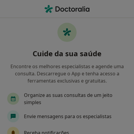
Men
Cirurgião Pediátrico • Lisboa, Lisboa
Filters
Mapa
Cirurgiões pediátricos em Lisboa
Cuide da sua saúde
Como classificamos os resultados
Encontre os melhores especialistas e agende uma
consulta. Descarregue o App e tenha acesso a
ferramentas exclusivas e gratuitas.
Organize as suas consultas de um jeito
simples
Envie mensagens para os especialistas
Henrique Sá Couto
Cirurgião pediátrico, Oncologista
Receba notificações