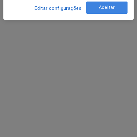
Nenhum profissional neste centro médico tem consultas disponíveis
Aceitar
Editar configurações
Mostrar perfil
Dr. José Barber
Cirurgião pediátrico
5 opiniões
Rua Professor Fernando Fonseca, Lisboa
•
Mapa
Clínica Cuf Alvalade
Esse especialista não oferece agendamento online para esse endereço.