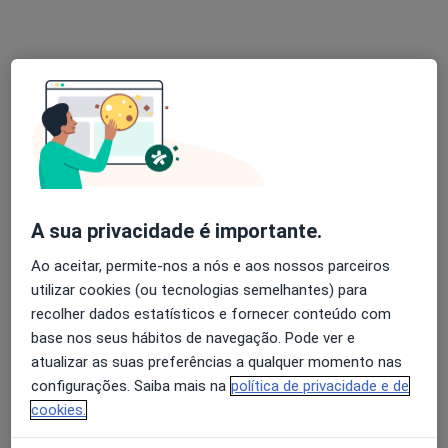
Novo Edifício, Rua Abílio Mendes, Lisboa
•
Mapa
Hospital Lusíadas
Esse especialista não oferece agendamento online para esse endereço.
Solicite um atendimento
A sua privacidade é importante.
Ao aceitar, permite-nos a nós e aos nossos parceiros
utilizar cookies (ou tecnologias semelhantes) para
recolher dados estatísticos e fornecer conteúdo com
base nos seus hábitos de navegação. Pode ver e
Clínica Matriz
atualizar as suas preferências a qualquer momento nas
·
Mais
Cirurgião pediátrico, Acupuntor, Alergologista
configurações. Saiba mais na
política de privacidade e de
Rua Chen He 1A, Lisboa
•
Mapa
cookies.
Clínica Matriz