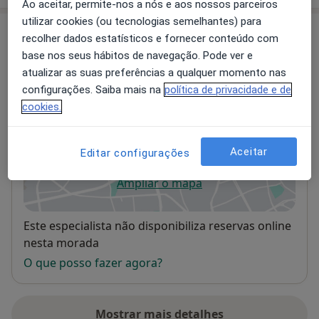
Ao aceitar, permite-nos a nós e aos nossos parceiros
utilizar cookies (ou tecnologias semelhantes) para
Consultórios (2)
recolher dados estatísticos e fornecer conteúdo com
base nos seus hábitos de navegação. Pode ver e
Morada 1
Morada 2
atualizar as suas preferências a qualquer momento nas
configurações. Saiba mais na
política de privacidade e de
cookies.
Consultório privado
R General Pimenta Castro 4-B,
Lisboa
Aceitar
Editar configurações
Ampliar o mapa
abre num novo separador
Disponibilidade
Este especialista não disponibiliza reservas online
nesta morada
O que posso fazer agora?
Mostrar mais detalhes