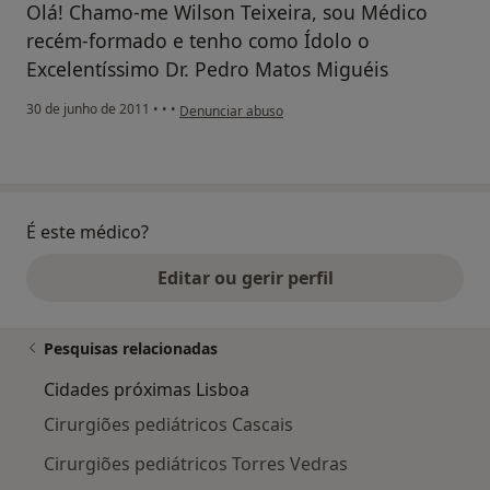
Olá! Chamo-me Wilson Teixeira, sou Médico
recém-formado e tenho como Ídolo o
Excelentíssimo Dr. Pedro Matos Miguéis
na opinião do utilizador Conta eliminada
30 de junho de 2011
•
•
•
Denunciar abuso
É este médico?
Editar ou gerir perfil
Pesquisas relacionadas
Cidades próximas Lisboa
Cirurgiões pediátricos Cascais
Cirurgiões pediátricos Torres Vedras