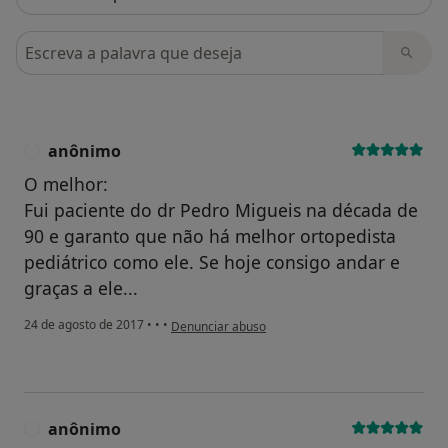
Pesquisar em opiniões
anônimo
A
O melhor:
Fui paciente do dr Pedro Migueis na década de
90 e garanto que não há melhor ortopedista
pediátrico como ele. Se hoje consigo andar e
graças a ele...
na opinião do utilizador anônimo
24 de agosto de 2017
•
•
•
Denunciar abuso
anônimo
A