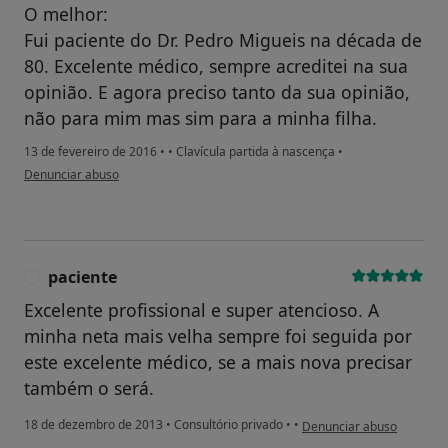
O melhor:
Fui paciente do Dr. Pedro Migueis na década de
80. Excelente médico, sempre acreditei na sua
opinião. E agora preciso tanto da sua opinião,
não para mim mas sim para a minha filha.
13 de fevereiro de 2016
•
•
Clavícula partida à nascença
•
na opinião do utilizador anônimo
Denunciar abuso
paciente
P
Excelente profissional e super atencioso. A
minha neta mais velha sempre foi seguida por
este excelente médico, se a mais nova precisar
também o será.
na opinião do utilizador p
18 de dezembro de 2013
•
Consultório privado
•
•
Denunciar abuso