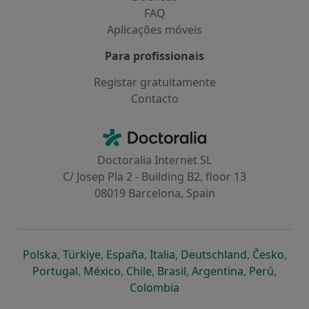
FAQ
Aplicações móveis
Para profissionais
Registar gratuitamente
Contacto
Contacto
Doctoralia - Homepage
Doctoralia Internet SL
C/ Josep Pla 2 - Building B2, floor 13
08019 Barcelona, Spain
abre num novo separador
abre num novo separador
abre num novo separador
abre num novo separado
abre num n
abre
Polska
,
Türkiye
,
España
,
Italia
,
Deutschland
,
Česko
,
abre num novo separador
abre num novo separador
abre num novo separador
abre num novo separa
abre num no
abre n
Portugal
,
México
,
Chile
,
Brasil
,
Argentina
,
Perú
,
abre num novo separad
Colombia