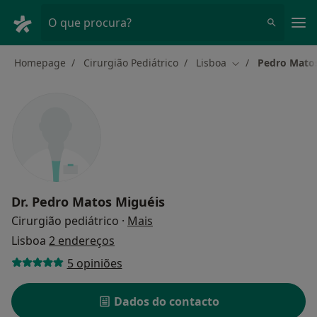
Men
O que procura?
Homepage
Cirurgião Pediátrico
Lisboa
Pedro Mato
Mudar de cidade
Dr.
Pedro Matos Miguéis
sobre as especializações
Cirurgião pediátrico
·
Mais
Lisboa
2 endereços
5 opiniões
Dados do contacto