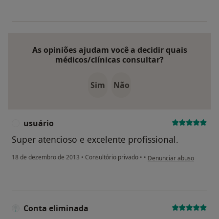
As opiniões ajudam você a decidir quais
médicos/clínicas consultar?
Sim
Não
usuário
U
Super atencioso e excelente profissional.
na opinião do utilizador u
18 de dezembro de 2013
•
Consultório privado
•
•
Denunciar abuso
Conta eliminada