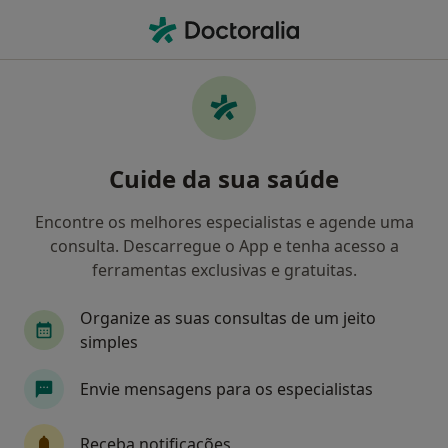
Men
Cirurgião Pediátrico • São Sebastião Da Pedreira, Lisboa, Lisboa
Filters
Mapa
Cirurgião pediátrico, São Sebastião Da
Cuide da sua saúde
Pedreira, Lisboa
Como classificamos os resultados
Encontre os melhores especialistas e agende uma
consulta. Descarregue o App e tenha acesso a
ferramentas exclusivas e gratuitas.
Organize as suas consultas de um jeito
simples
Envie mensagens para os especialistas
Henrique Sá Couto
Receba notificações
Cirurgião pediátrico, Oncologista