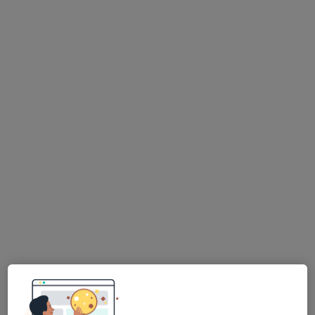
Cirurgião pediátrico, Especialista em análises clínicas,
·
Mais
Anátomopatologista
Avenida Defensores de Chaves 73B, Lisboa
•
Mapa
United Medical Clinic Lisbon (UMC Lisbon)
Nenhum profissional neste centro médico tem consultas disponíveis
Mostrar perfil
Dr. Norberto Estevinho
Cirurgião pediátrico