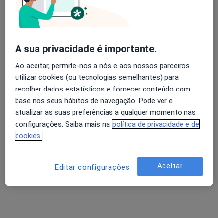
4 opiniões
Novo Edifício, Rua Abílio Mendes, Lisboa
•
Mapa
Hospital Lusíadas
Esse especialista não oferece agendamento online para esse endereço.
A sua privacidade é importante.
Ao aceitar, permite-nos a nós e aos nossos parceiros
Solicite um atendimento
utilizar cookies (ou tecnologias semelhantes) para
recolher dados estatísticos e fornecer conteúdo com
base nos seus hábitos de navegação. Pode ver e
atualizar as suas preferências a qualquer momento nas
configurações. Saiba mais na
política de privacidade e de
cookies.
Aceitar
Editar configurações
Clínica Matriz
·
Mais
Cirurgião pediátrico, Acupuntor, Alergologista
Rua Chen He 1A, Lisboa
•
Mapa