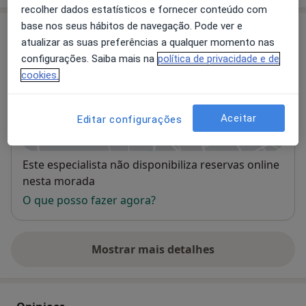
recolher dados estatísticos e fornecer conteúdo com
base nos seus hábitos de navegação. Pode ver e
Consultório
atualizar as suas preferências a qualquer momento nas
configurações. Saiba mais na
política de privacidade e de
Hospital CUF Descobertas
cookies.
Rua Mário Botas,
Lisboa
1998-018
Aceitar
Editar configurações
Ampliar o mapa
abre num novo separador
Disponibilidade
Este especialista não disponibiliza reservas online
nesta morada
O que posso fazer agora?
Mostrar mais detalhes
sobre o endereço