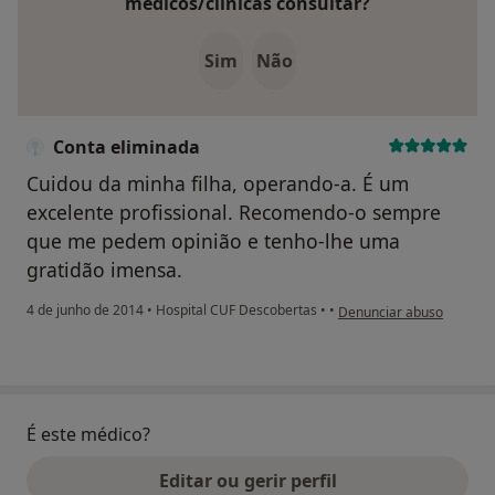
médicos/clínicas consultar?
Sim
Não
Conta eliminada
Cuidou da minha filha, operando-a. É um
excelente profissional. Recomendo-o sempre
que me pedem opinião e tenho-lhe uma
gratidão imensa.
na opinião do utilizador 
4 de junho de 2014
•
Hospital CUF Descobertas
•
•
Denunciar abuso
É este médico?
Editar ou gerir perfil