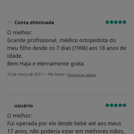
Conta eliminada
O melhor:
Grande profissional, médico ortopedista do
meu filho desde os 7 dias (1996) aos 18 anos de
idade.
Bem Haja e eternamente grata
na opinião do utilizador Conta eliminad
23 de março de 2017
•
•
Pés botos
•
Denunciar abuso
usuário
U
O melhor:
Fui operada por ele desde bebé até aos meus
17 anos, não poderia estar em melhores mãos,