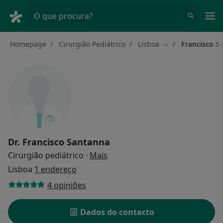
Men
O que procura?
Homepage
Cirurgião Pediátrico
Lisboa
Francisco S
Mudar de cidade
Dr.
Francisco Santanna
sobre as especializações
Cirurgião pediátrico
·
Mais
Lisboa
1 endereço
4 opiniões
Dados do contacto