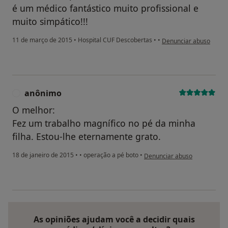
é um médico fantástico muito profissional e
muito simpático!!!
na opinião do utilizado
11 de março de 2015
•
Hospital CUF Descobertas
•
•
Denunciar abuso
anônimo
A
O melhor:
Fez um trabalho magnífico no pé da minha
filha. Estou-lhe eternamente grato.
na opinião do utilizador anôn
18 de janeiro de 2015
•
•
operação a pé boto
•
Denunciar abuso
As opiniões ajudam você a decidir quais