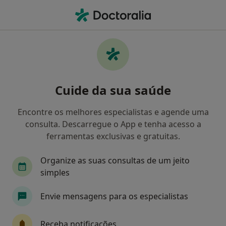
Men
Cirurgião Geral • Lisboa, Lisboa
Filters
Mapa
Cirurgiões gerais em Lisboa
Cuide da sua saúde
Como classificamos os resultados
Encontre os melhores especialistas e agende uma
consulta. Descarregue o App e tenha acesso a
ferramentas exclusivas e gratuitas.
Organize as suas consultas de um jeito
simples
Envie mensagens para os especialistas
Dr. Pedro Moniz Pereira
Cirurgião geral
Receba notificações