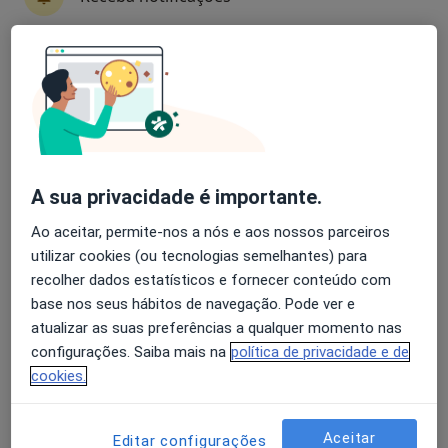
Morada 1
Morada 2
Avaliação dos usuários: 4,6 na Play Store e 4,2 na
Av. Infante Santo, 34, Lisboa
•
Mapa
Apple
Hospital Cuf Infante Santo
Esse especialista não oferece agendamento online para esse endereço.
Solicite um atendimento
A sua privacidade é importante.
Ao aceitar, permite-nos a nós e aos nossos parceiros
utilizar cookies (ou tecnologias semelhantes) para
recolher dados estatísticos e fornecer conteúdo com
base nos seus hábitos de navegação. Pode ver e
atualizar as suas preferências a qualquer momento nas
configurações. Saiba mais na
política de privacidade e de
cookies.
Dr. António Maria Oliveira Marques
Cirurgião geral
Aceitar
Editar configurações