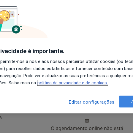
cas e
Hoje
Amanhã
Dom,
7 Ago
8 Ago
9 Ago
10 Ago
ista,
·
línicas
O agendamento online não está
disponível
rivacidade é importante.
Mostrar perfil
 permite-nos a nós e aos nossos parceiros utilizar cookies (ou tec
s) para recolher dados estatísticos e fornecer conteúdo com bas
 navegação. Pode ver e atualizar as suas preferências a qualquer 
a
ões. Saiba mais na
política de privacidade e de cookies.
a
Hoje
Amanhã
Dom,
Editar configurações
7 Ago
8 Ago
9 Ago
10 Ago
r,
O agendamento online não está