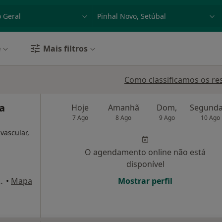
dade, doença ou nome
p. ex. Lisboa
e
Mais filtros
Como classificamos os re
a
Hoje
Amanhã
Dom,
7 Ago
8 Ago
9 Ago
10 Ago
 vascular,
O agendamento online não está
disponível
1 (1A, R/c Esq.), Moita
•
Mapa
Mostrar perfil