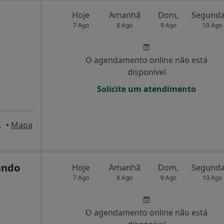
Hoje
Amanhã
Dom,
7 Ago
8 Ago
9 Ago
10 Ago
O agendamento online não está
disponível
Solicite um atendimento
 Pinhal Novo
•
Mapa
ando
Hoje
Amanhã
Dom,
7 Ago
8 Ago
9 Ago
10 Ago
O agendamento online não está