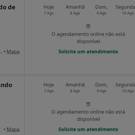
do de
Hoje
Amanhã
Dom,
7 Ago
8 Ago
9 Ago
10 Ago
O agendamento online não está
disponível
16 - R/C, Baixa Da Banheira
•
Mapa
Solicite um atendimento
ando
Hoje
Amanhã
Dom,
7 Ago
8 Ago
9 Ago
10 Ago
O agendamento online não está
disponível
•
Mapa
Solicite um atendimento