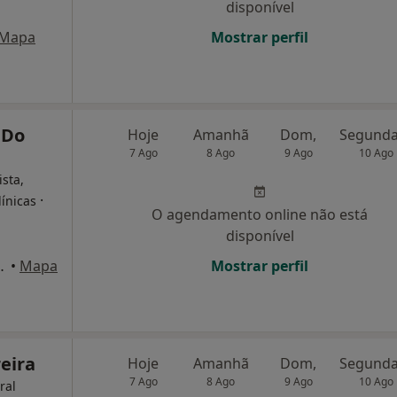
disponível
Mapa
Mostrar perfil
 Do
Hoje
Amanhã
Dom,
7 Ago
8 Ago
9 Ago
10 Ago
ista,
·
línicas
O agendamento online não está
disponível
 Seixalinho, Barreiro
•
Mapa
Mostrar perfil
reira
Hoje
Amanhã
Dom,
7 Ago
8 Ago
9 Ago
10 Ago
ral