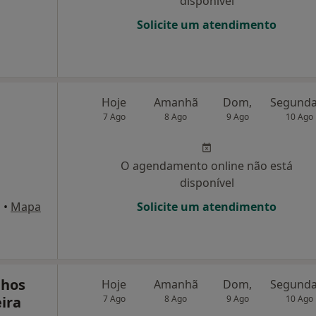
disponível
Solicite um atendimento
Hoje
Amanhã
Dom,
7 Ago
8 Ago
9 Ago
10 Ago
O agendamento online não está
disponível
l
•
Mapa
Solicite um atendimento
nhos
Hoje
Amanhã
Dom,
ira
7 Ago
8 Ago
9 Ago
10 Ago