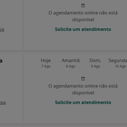
O agendamento online não está
disponível
pa
Solicite um atendimento
a
Hoje
Amanhã
Dom,
7 Ago
8 Ago
9 Ago
10 Ago
O agendamento online não está
disponível
pa
Solicite um atendimento