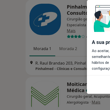
Pinhalmed - Clíni
Consultórios
Cirurgião geral, Alergolog
Especialista em análises c
Mais
40 opiniões
A sua p
Morada 1
Morada 2
Ao aceitar,
semelhante
hábitos de
R. Raul Brandao 203, Pinhal Novo
•
Map
configuraç
Pinhalmed - Clínicas e Consultórios
Moiticare - Clínic
Médica
Cirurgião geral, Acupunto
·
Mais
Alergologista