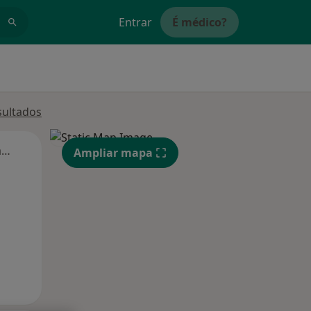
Entrar
É médico?
sultados
Segunda-feira
Ter,
Qua
Qui,
Ampliar mapa
11 Ago
12 Ago
13 Ago